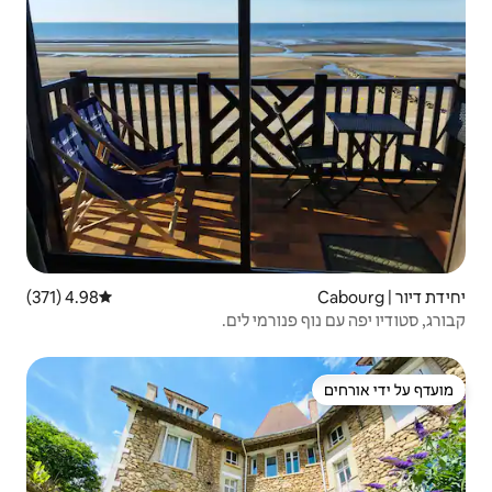
4.98 (371)
דירוג ממוצע של 4.98 מתוך 5, 371 ביקורות
מי לים.