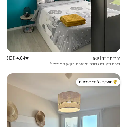
4.84 (191)
דירוג ממוצע של 4.84 מתוך 5, 191 ביקורות
אן ממוריאל
 ידי אורחים