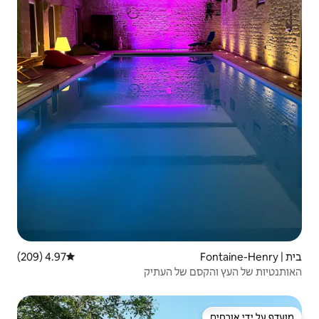
4.97 (209)
דירוג ממוצע של 4.97 מתוך 5, 209 ביקורות
 העתיק