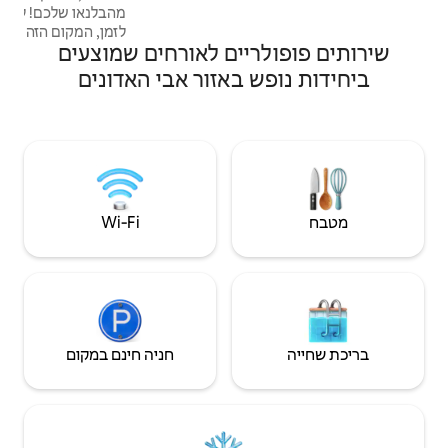
מהבלנאו שלכם! להצעה או ללילה קסום מחוץ
לזמן, המקום הזה יגרום לכם לרצות... להתארח
יים לאורחים שמוצעים
שם. רגע של גולם מובטח. כל הנוחות זמינה.
Balneo, מטבח מאובזר, מיטת קווין סייז עם חלון
באזור אבי האדונים
זכוכית של 3 מטרים לישון עם עיניים קבועות
לים. צ'ק - אין עצמי באמצעות קוד דיגיטלי.
דיסקרטיות ופרטיות מובטחות. אפשרויות
בדיקה באתר שלנו.
Wi‑Fi
חניה חינם במקום