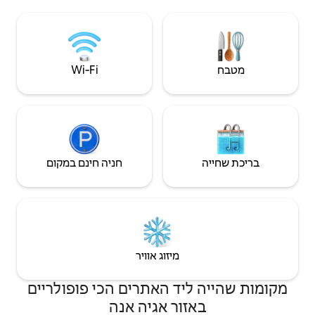
הרפתקה, השהייה
באמת בלתי
Wi‑Fi
חניה חינם במקום
יזוג אוויר
 האתרים הכי פופולריים
 אגיה אנה