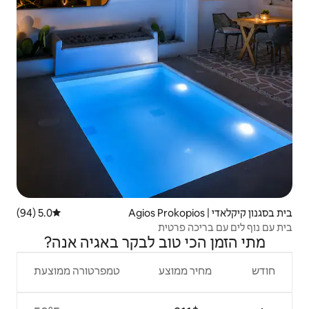
5.0 (94)
דירוג ממוצע של 5.0 מתוך 5, 94 ביקורות
טית
וב לבקר באגיה אנה?
צע
טמפרטורה ממוצעת