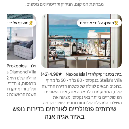
יקיון וקריטריונים נוספים.
בית | ia Anna
מועדף על ידי אורחים
מוע
ל ידי אורחים
מוביל בקרב נכסים מועדפים על ידי אורחים
מוע
Diem
הבית
דופן
שמשת
10
החוף
וילה | Agios Prokopios
5.0 (120)
דירוג ממוצע של 5.0 מתוך 5, 120 ביקורות
בקרב
Naxian Stema Diamond Villa
Naxos Isla
4.98 (42)
דירוג ממוצע של 4.98 מתוך 5, 42 ביקורות
הזדמ
הווילה שלנו היא 122 מ"ר, יש בה שתי קומות, 4
Stella's Villa בנקסוס • 80 מ"ר • 50 מ' מחוף
האוכל
מרפסות, 3 חדרי שינה ו -3 חדרי רחצה, מטבח
ברוכים הבאים לווילה של סטלה! הדירה החדשה
וסלון. זהו מתקן חדש לגמרי, שכן שנת 2019 היא
, אחד האזורים
השנה הראשונה להפעלתו! *במרחק נשימה
 מציעה את
בלבד (פחות מ -150 מטר או הליכה של 3 דקות)
ים עוצרי נשימה.
מהחוף הפופולרי ביותר באי, אגיוס פרוקופיוס.
ם לאורחים בדירות נופש
גלו את אחד
*הוא מרוהט במלואו וכולל שירותים מעודנים
, עם חולות זהב,
 אגיה אנה
לאורח. *מסעדות, בתי קפה, סופרמרקטים
יכים במרחק
ותחנת האוטובוס והמונית נמצאות במרחק של
ה באמת. בין אם
פחות משלוש דקות הליכה.