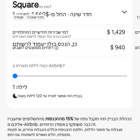
Square
מהו גודל הדירה שתשכירו?
1 חדר שינה
· החל מ-$‏1,660 ‏
לחודש
1 חדרי שינה
סטודיו
ים
דמי שכירות חודשיים התחלתיים
האם הנכס כולו יעמוד לרשות האורחים?
כן, הנכס כולו יעמוד לרשותם
וע
רווחים ממוצעים
לשבוע
כמה לילות תארחו ב-Airbnb?
1 לילה
בבניין הזה אפשר לארח עד 120 לילות בשנה
הנהלת הבניין הזה תקבל נתח של
15%
מההכנסות
מהתשלומים שיועברו
אליכם מ-Airbnb. זה כבר משתקף באומדן הרווחים.
מגבלות על מספר הלילות, חלוקת ההכנסות וכללים והגבלות אחרים, או תקנות
מקומיות, חלים ועשויים להשתנות עם הזמן.