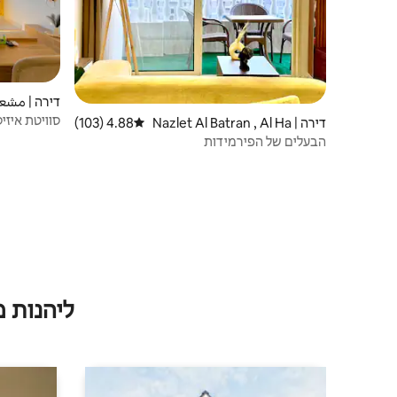
דירה | مشع
סוויטת איזיס
דירה | Nazlet Al Batran , Al Ha
4.88 (103)
דירוג ממוצע של 4.88 מתוך 5, 103 ביקורות
ram
הבעלים של הפירמידות
ליהנות 