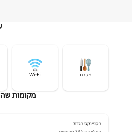
ש
מטבח
Wi‑Fi
מקומות שהיי
הספינקס הגדול
המלצה של 73 מקומיים