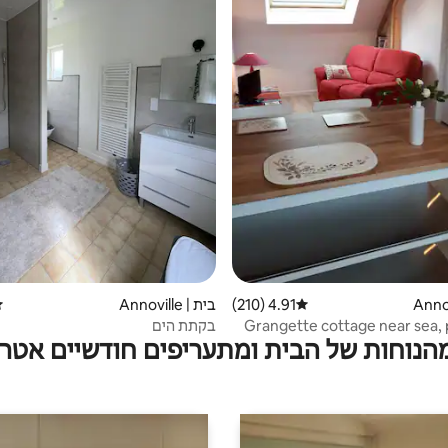
4.91 (210)
דירוג ממוצע של 4.91 מתוך 5, 210 ביקורות
בית | Annoville
די
Grangette cottage near sea,
בקתת הים
מהנוחות של הבית ומתעריפים חודשיים אטרק
d