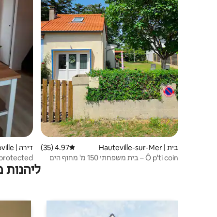
בית | Hauteville-sur-Mer
4.97 (35)
דירוג ממוצע של 4.97 מתוך 5, 35 ביקורות
דירה | Annoville
Ô p'ti coin – בית משפחתי 150 מ' מחוף הים
 protected
ליהנות 
une beach