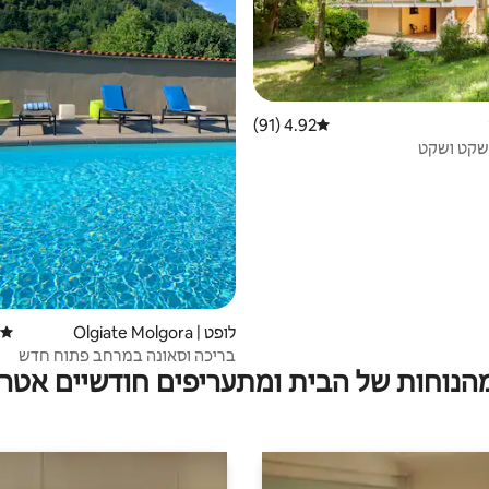
4.92 (91)
דירוג ממוצע של 4.92 מתוך 5, 91 ביקורות
שקט ושקט
לופט | Olgiate Molgora
דירוג
בריכה וסאונה במרחב פתוח חדש
מהנוחות של הבית ומתעריפים חודשיים אטרק