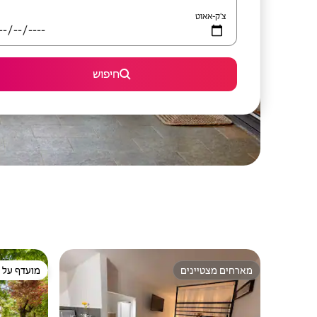
צ'ק-אאוט
חיפוש
מארחים מצטיינים
מועדף על י
מארחים מצטיינים
מועדף על י