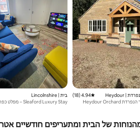
ת | Heydour
4.94 (18)
דירוג ממוצע של 4.94 מתוך 5, 18 ביקורות
בית | Lincolnshire
 Heydour Orchard
Sleaford Luxury Stay – מפלט כפרי
מהנוחות של הבית ומתעריפים חודשיים אטרק