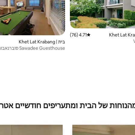
4.71 (76)
דירוג ממוצע של 4.71 מתוך 5, 76 ביקורות
בית | Khet Lat Krabang
Sawadee Guesthouse 
משדה התעופה
מהנוחות של הבית ומתעריפים חודשיים אטרק