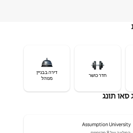
דירה בבניין
חדר כושר
מנוהל
 סאו תונג
Assumption University
המלצה של 8 מקומיים