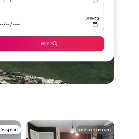
צ'ק-אאוט
חיפוש
מארחים מצטיינים
מועדף על י
מארחים מצטיינים
מועדף על י