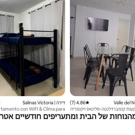
4.86 (7)
דירוג ממוצע של 4.86 מתוך 5, 7 ביקורות
דירה | Salinas Victoria
ד
ות קומברדלנטה-סלינאס ויקטוריה
tamento con WIFI & Clima para
מהנוחות של הבית ומתעריפים חודשיים אטרק
equipos