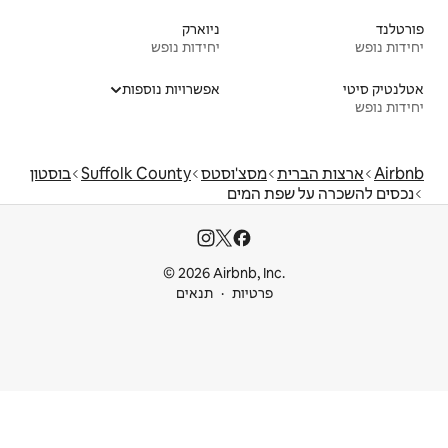
ניוארק
יחידות נופש
אפשרויות נוספות
'וסטס
Suffolk County
בוסטון
ים
© 2026 Airbnb
ות
תנאים