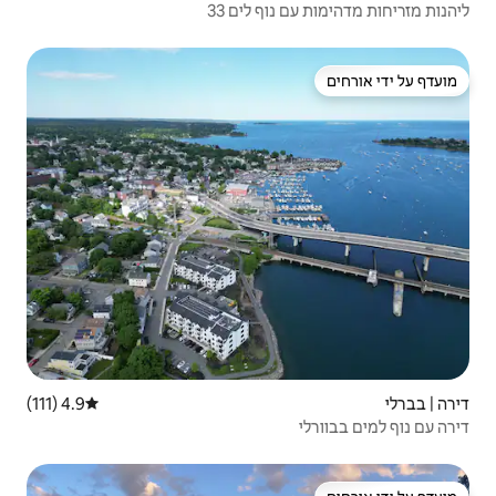
 לים 33
4.9 (111)
דירוג ממוצע של 4.9 מתוך 5, 111 ביקורות