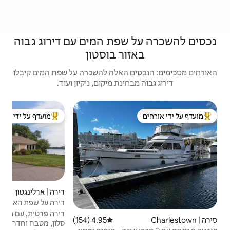
פת המים עם דירוג גבוה
ר בוסטון
האלה להשכרה על שפת המים קיבלו
נת מיקום, ניקיון ועוד.
יחידת
מועדף על ידי אורחים
ל ידי אורחים
מוביל בקרב נכסים מועדפים על ידי אורחים
מוב
נוף ל
3 חדרי שינה
המים 
כוללת
בספי
שלכם
בבית
פתוח
דירה | ארלינגטון
4.98 (215)
דירוג ממוצע של 4.98 מתוך 5, 215 ביקורות
נמצאת
דירה על שפת האגם, פטיו, ג'קוזי, מקלחת
ללא 
חיצונית
דירה פרטית, עם גישה לכספת, כולל חדר שינה,
4.95 (154)
דירוג ממוצע של 4.95 מתוך 5, 154 ביקורות
הנוב
סלון, מטבח וחדר רחצה. פרטית מהציבור,