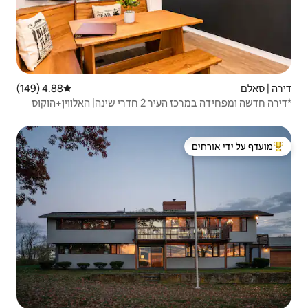
4.88 (149)
דירוג ממוצע של 4.88 מתוך 5, 149 ביקורות
*דירה חדשה ומפחידה במרכז העיר 2 חדרי שינה| האלווין+הוקוס
 ידי אורחים