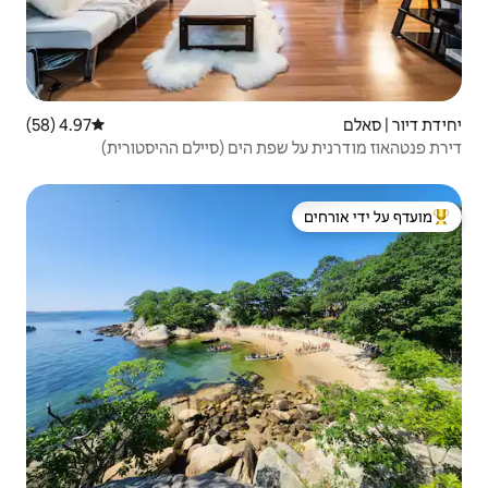
4.97 (58)
דירוג ממוצע של 4.97 מתוך 5, 58 ביקורות
ת הים (סיילם ההיסטורית)
 ידי אורחים