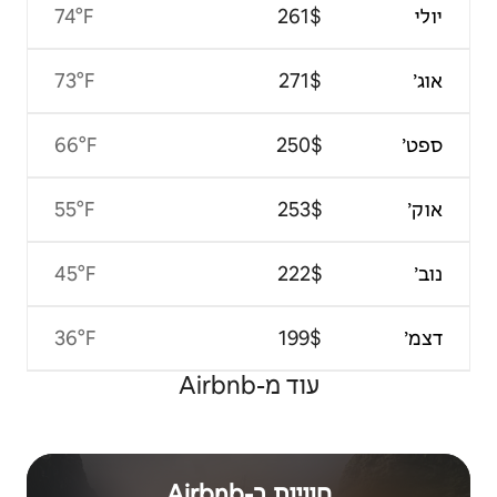
74°F
73°F
66°F
55°F
45°F
36°F
Airb
Airbn‏