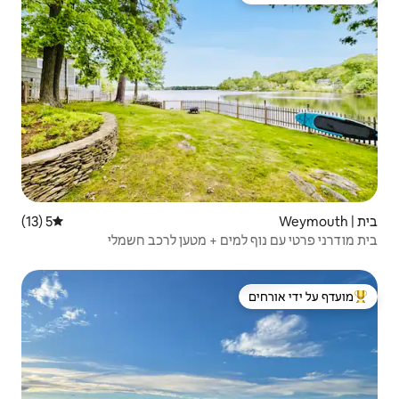
5 (13)
דירוג ממוצע של 5 מתוך 5, 13 ביקורות
ם + מטען לרכב חשמלי
 ידי אורחים