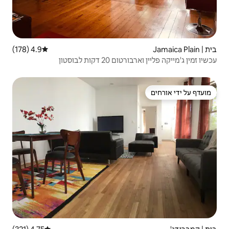
4.9 (178)
דירוג ממוצע של 4.9 מתוך 5, 178 ביקורות
 לבוסטון