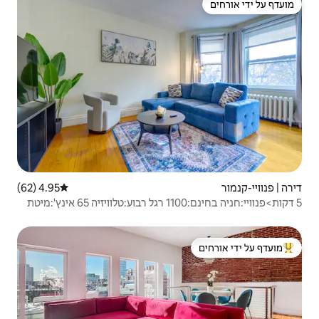
4.95 (62)
דירוג ממוצע של 4.95 מתוך 5, 62 ביקורות
5 דקות>פנוויי:חניה בחינם:1100 רגל רבוע:טלוויזיה 65 אינץ':מיטת
 ידי אורחים