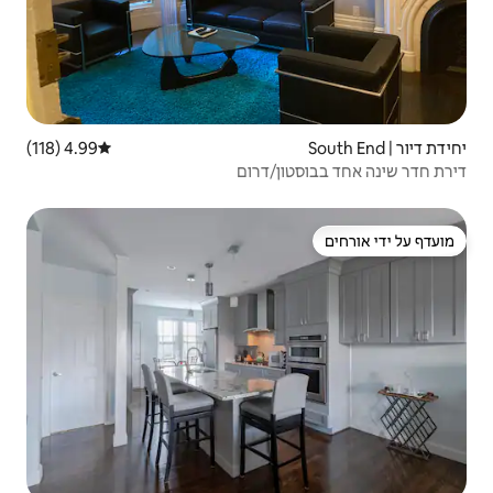
4.99 (118)
דירוג ממוצע של 4.99 מתוך 5, 118 ביקורות
/דרום