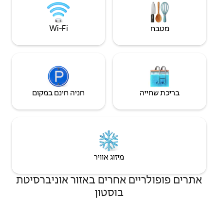
דה זו ברמת הגן היא ללא
הבית כוללים: איסור על עישון, איסור על נשק חם
ואיסור על עישון אדים בנכס.
Wi‑Fi
חניה חינם במקום
יזוג אוויר
חרים באזור אוניברסיטת
וסטון