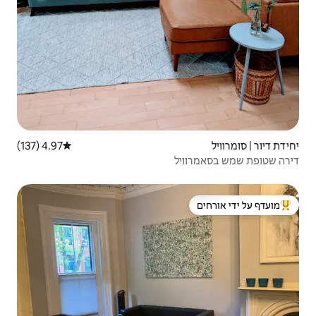
4.97 (137)
דירוג ממוצע של 4.97 מתוך 5, 137 ביקורות
 ידי אורחים