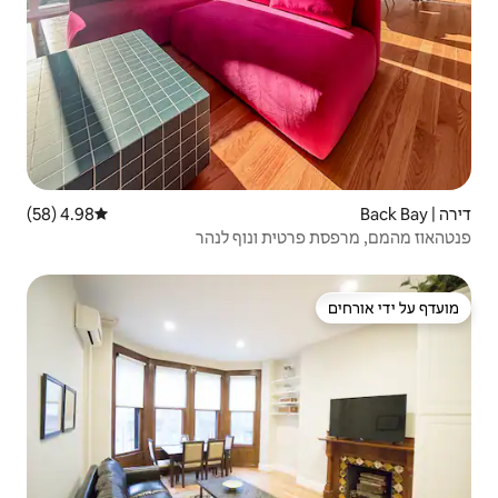
4.98 (58)
דירוג ממוצע של 4.98 מתוך 5, 58 ביקורות
 ונוף לנהר