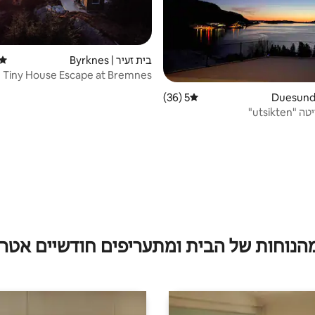
בית זעיר | Byrknes
דירוג
e Tiny House Escape at Bremnes
Gård
5 (36)
דירוג ממוצע של 5 מתוך 5, 36 ביקורות
utsikte"
מהנוחות של הבית ומתעריפים חודשיים אטרק