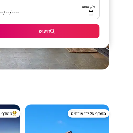
צ'ק-אאוט
חיפוש
מועדף על ידי אורחים
מועדף ע
מועדף על ידי אורחים
מוביל בקרב