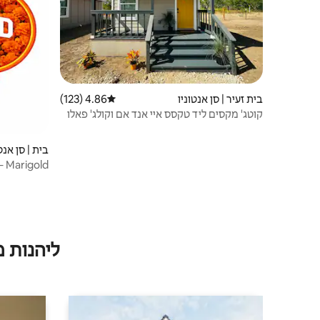
בית זעיר | סן אנטוניו
4.86 (123)
דירוג ממוצע של 4.86 מתוך 5, 123 ביקורות
קוטג' מקסים ליד טקסס איי אנד אם וקולג' פאלו
אלטו
בית | סן אנט
Marigold – דירת נופש של Trinity
ליהנות 