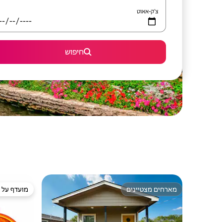
צ'ק-אאוט
חיפוש
מארחים מצטיינים
מועדף על י
מארחים מצטיינים
מועדף על י