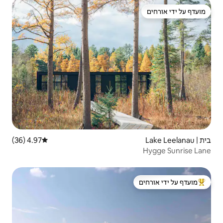
4.97 (36)
דירוג ממוצע של 4.97 מתוך 5, 36 ביקורות
 ידי אורחים