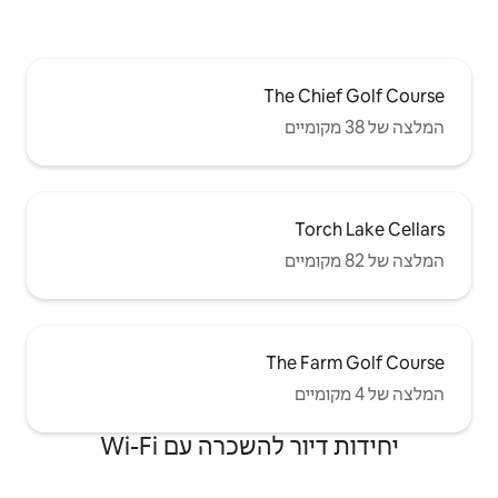
T
T
שכרה עם Wi-Fi