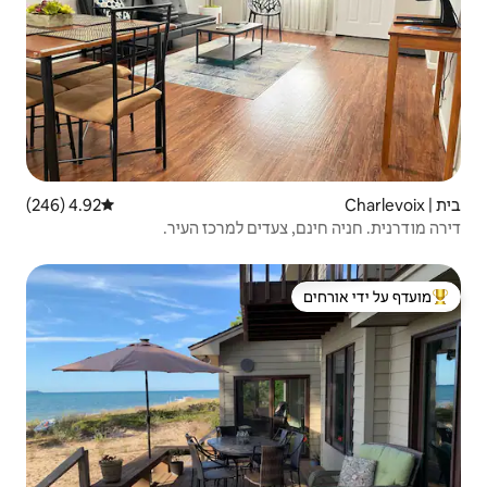
4.92 (246)
דירוג ממוצע של 4.92 מתוך 5, 246 ביקורות
דים למרכז העיר.
 ידי אורחים