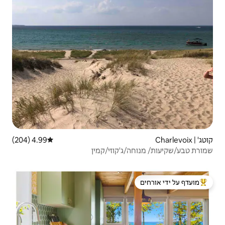
4.99 (204)
דירוג ממוצע של 4.99 מתוך 5, 204 ביקורות
קוזי/קמין
 ידי אורחים