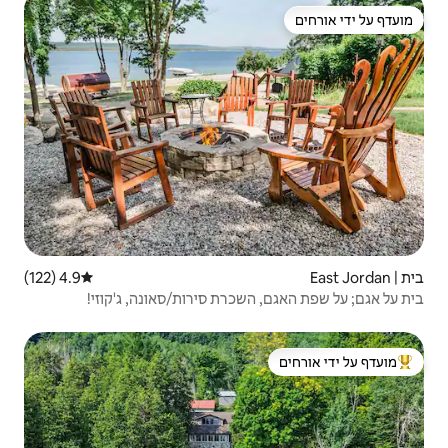
4.9 (122)
דירוג ממוצע של 4.9 מתוך 5, 122 ביקורות
כרת סירות/סאונה, ג'קוזי!
 ידי אורחים