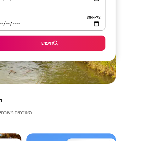
צ'ק-אאוט
חיפוש
י
האורחים משבחים: