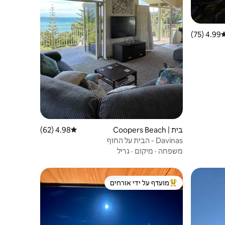
4.99 (75)
רוג ממוצע של 4.99 מתוך 5, 75 ביקורות
בית | Coopers Beach
4.98 (62)
דירוג ממוצע של 4.98 מתוך 5, 62 ביקורות
Davinas - הבית על החוף
משפחה
·
מיקום
·
גריל
מועדף על ידי אורחים
ורחים
מוביל בקרב נכסים מועדפים על ידי אורחים