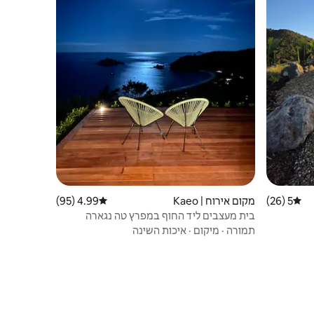
5 (26)
דירוג ממוצע של 5 מתוך 5, 26 ביקורות
מקום אירוח | Kaeo
4.99 (95)
דירוג ממוצע של 4.99 מתוך 5, 95 ביקורות
בית מעצבים ליד החוף במפרץ טה נגארה
היפהפה
תמורה
·
מיקום
·
איכות השינה