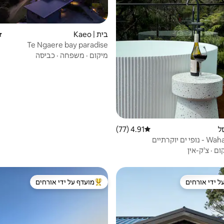
בית | Kaeo
די
Te Ngaere bay paradise
מיקום
·
משפחה
·
כביסה
ל
4.91 (77)
דירוג ממוצע של 4.91 מתוך 5, 77 ביקורות
ם יוקרתיים
ום
·
צ'ק-אין
ל ידי אורחים
מועדף על ידי אורחים
 נכסים מועדפים על ידי אורחים
מוביל בקרב נכסים מועדפים על ידי א