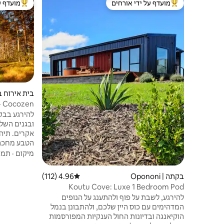
מועדף על ידי אורחים
מועדף ע
מוביל בקרב נכסים מועדפים על ידי אורחים
מוביל בקרב
בית אירוח בחוו
חדרי שינה על homestead
להירגע בבקת
אקרים. תיהנ
הטבע מחכה 
מיקום
·
תמו
שני חדרי ש
מאובזר ומר
בקתה | Opononi
4.96 (112)
דירוג ממוצע של 4.96 מתוך 5, 112 ביקורות
Koutu Cove: Luxe 1 Bedroom Pod
הפרטי שלנו
להירגע, לשבת על פוף ולהתענג על הנופים
ושירותים ל
המדהימים עם כוס היין שלכם, ולהתבונן בנמל
15 דקות לוואיפאפה או 20 דקות לקריקירי.
הוקיאנגה ובדיונות החול הענקיות המפורסמות