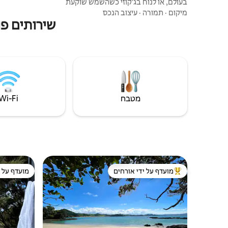
בעולם, או לנוח בג'קוזי כשהשמש שוקעת
והכוכבים מופיעים מעליכם. הדירה המודרנית
מיקום
·
תמורה
·
עיצוב הנכס
והמאובזרת הזו מושלמת לחופשה של זוגות.
שירותים פופול
אופונוני/אומפרה: 7 דקות ראוונה: 20 דקות
טאנה מהטה: 30 דקות קריקרי/נמל התעופה של
איי ביי: שעה 2x אורחים לכל היותר. מבוגרים
בלבד. לא מתאים לילדים. אסור לקיים קבוצות,
להכניס חיות מחמד, לקבל מבקרים, לקמפינג,
לערוך מסיבות או אירועים.
מטבח
Wi‑Fi
מועדף על ידי אורחים
מועדף על י
מוביל בקרב נכסים מועדפים על ידי אורחים
מועדף על י