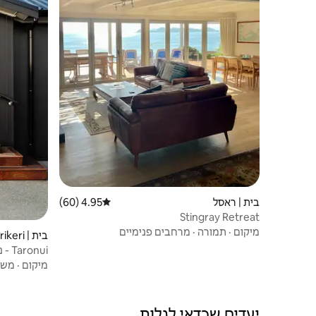
בית | ראסל
4.95 (60)
דירוג ממוצע של 4.95 מתוך 5, 60 ביקורות
Stingray Retreat
מיקום
·
תמורה
·
מרחבים פנימיים
בית | Purerua Peninsula, Kerikeri
Taronui - נופש באגם
מיקום
·
משפ
יעדים שכדאי לגלות