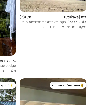
בית | Tutukaka
5 (23)
דירוג ממוצע של 5 מתוך 5, 23 ביקורות
Ocean Vista בקתות אקולוגיות מודרניות חוף
טוטוקאקה
מיקום
·
מה יש באזור
·
חדר רחצה
בקתה | ראס
Wahapu Lodge - נופי י
תמורה
·
מיק
מועדף על ידי אורחים
מועדף ע
מוביל בקרב נכסים מועדפים על ידי אורחים
מוביל בקרב