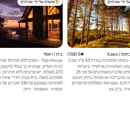
ל ידי אורחים
מועדף על ידי אורחים
 נכסים מועדפים על ידי אורחים
מוביל בקרב נכסים מועדפים על ידי א
ה | Kaeo
5 (108)
דירוג ממוצע של 5 מתוך 5, 108 ביקורות
בית | ראסל
Cocozen - בקתה אלפינית בגודל 65 מ"ר עם 2
Top House - נופים ללא תחרות ופרטיות
25a 
ה האלפינית או לסייר ביערות
לבית העליון, שנקרא כך בגלל מיקומו,
ובגנים השלווים שלנו המשתרעים על פני 25
270 מעלות, יש פרטיות ללא תחרות,
ו מהבריכה או מטיול בחיק הטבע.
מסוקים משלו. בית עם 3 חדר
לכם. טענו את הסוללות לציפורים
לאחרונה ממוקם על 330 אקר
ולרוח בצמרות העצים. בבקתה האלפינית הזו עם
חקלאית פרטית. הבית הושלם ב
רה
·
צ'ק-אין
תמורה
·
משפחה
·
דיוק
ינה וחדר רחצה אחד, יש מטבח
עם שירותים מצוינים לאורח, כולל ג'קו
פסת פרטית המשקיפה על מרעה
מדהים, פינת אוכל חיצונית ואזורי טרק
ויער עם נוף רחוק לאיי קוואלי. בבית הכפרי
דקים של 360 מעלות, אינטרנט אל
 יש כמה מרחבים משותפים
טלוויזיות, ערימות של חניה, מטבח מו
אורח שאפשר ליהנות מהם במקום.
רחצה יוקרתיים ורהיטים נוחים ומסוגנ
אורך הדרך.