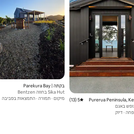
בקתה | Parekura Bay
Sika Hut בחווה Bentzen
מיקום
·
תמורה
·
התמצאות בסביבה
5 (13)
דירוג ממוצע של 5 מתוך 5, 13 ביקורות
חה
·
דיוק