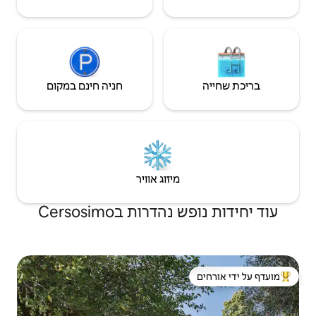
חניה חינם במקום
יזוג אוויר
ת בCersosimo
 ידי אורחים