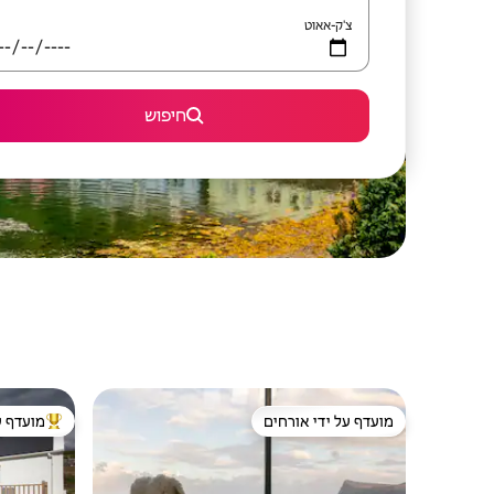
צ'ק-אאוט
חיפוש
מועדף על ידי אורחים
מועדף ע
מועדף על ידי אורחים
מוביל בקרב