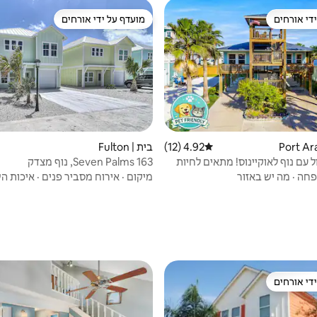
די אורחים
מועדף על ידי אורחים
די אורחים
מועדף על ידי אורחים
4.92 (12)
דירוג ממוצע של 4.92 מתוך 5, 12 ביקורות
בית | Fulton
ל עם נוף לאוקיינוס! מתאים לחיות
163 Seven Palms, נוף מצדק
חה
·
מה יש באזור
מיקום
·
אירוח מסביר פנים
·
איכות ה
די אורחים
די אורחים