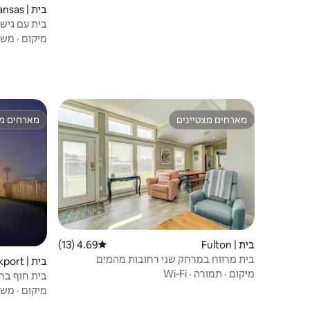
בית | Port Aransas
בית עם גישה
מיקום
·
משפ
מארחים מצטיינים
מארחים מצ
מארחים מצטיינים
מארחים מצ
בית | Fulton
4.69 (13)
דירוג ממוצע של 4.69 מתוך 5, 13 ביקורות
בית מרווח במרחק שני רחובות מהמים
בית | Rockport
מיקום
·
תמורה
·
Wi‑Fi
בית חוף ברוקפורט 3 חדרי ש
מיקום
·
משפ