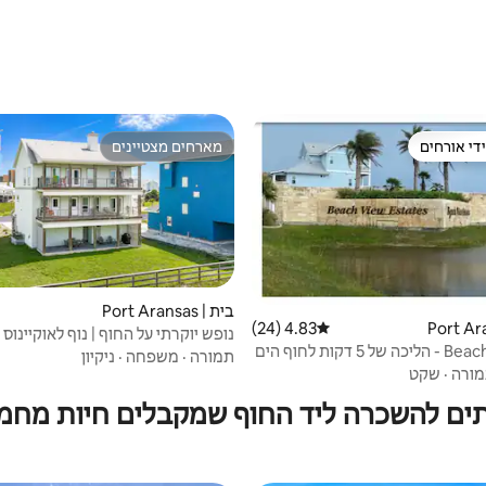
די אורחים
מארחים מצטיינים
די אורחים
מארחים מצטיינים
בית | Port Aransas
4.83 (24)
דירוג ממוצע של 4.83 מתוך 5, 24 ביקורות
נופש יוקרתי על החוף | נוף לאוקיינוס 
 דקות לחוף הים
תמורה
·
משפחה
·
ניקיון
ורה
·
שקט
ים להשכרה ליד החוף שמקבלים חיות מחמ