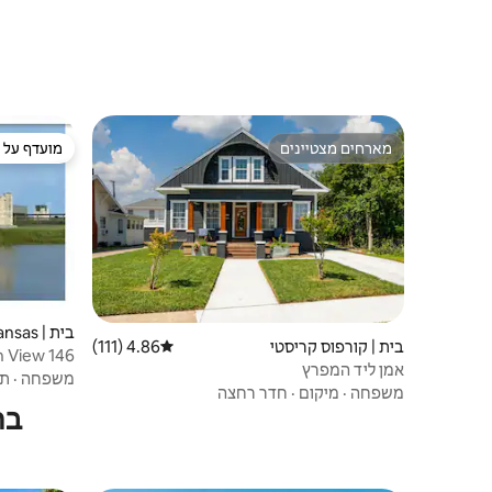
מארחים מצטיינים
מועדף על י
מארחים מצטיינים
מועדף על י
בית | Port Aransas
בית | קורפוס קריסטי
4.86 (111)
דירוג ממוצע של 4.86 מתוך 5, 111 ביקורות
Beach View 146 - הליכה של 5
אמן ליד המפרץ
משפחה
·
תמ
משפחה
·
מיקום
·
חדר רחצה
בת