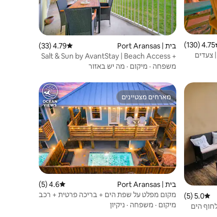
4.75 (130)
ג ממוצע של 4.75 מתוך 5, 130 ביקורות
בית | Port Aransas
4.79 (33)
דירוג ממוצע של 4.79 מתוך 5, 33 ביקורות
ס • 2 בריכות | צעדים
Salt & Sun by AvantStay | Beach Access +
Pool
משפחה
·
מיקום
·
מה יש באזור
מארחים מצטיינים
מארחים מצטיינים
בית | Port Aransas
4.6 (5)
דירוג ממוצע של 4.6 מתוך 5, 5 ביקורות
מקום מפלט על שפת הים + בריכה פרטית + רכב
5.0 (5)
דירוג ממוצע של 5.0 מתוך 5, 5 ביקורות
גולף!
מיקום
·
משפחה
·
ניקיון
ת הליכה לחוף הים