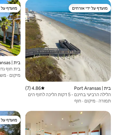
מועדף על ידי אורחים
מועדף על י
מועדף על ידי אורחים
מועדף על י
בית | Port Aransas
בית חוף גדו
מחמד!
מיקום
·
משפ
בית | Port Aransas
4.86 (7)
דירוג ממוצע של 4.86 מתוך 5, 7 ביקורות
הלילה הרביעי בחינם - 5 דקות הליכה לחוף הים
(מקום ל-6 אנשים)
תמורה
·
מיקום
·
חוף
מועדף על י
מועדף על י