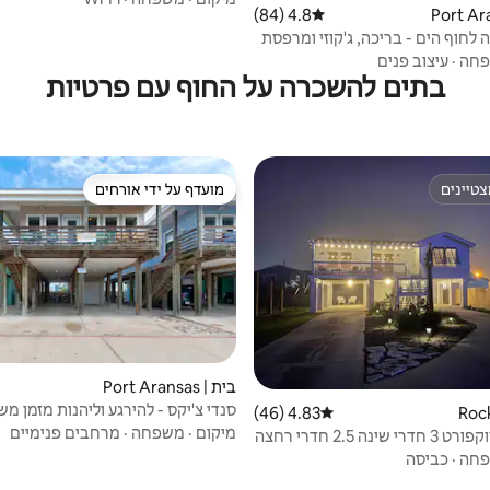
4.8 (84)
דירוג ממוצע של 4.8 מתוך 5, 84 ביקורות
 לחוף הים - בריכה, ג'קוזי ומרפסת
חה
·
עיצוב פנים
בתים להשכרה על החוף עם פרטיות
טיינים
מועדף על ידי אורחים
טיינים
מועדף על ידי אורחים
בית | Port Aransas
סנדי צ'יקס - להירגע וליהנות מזמן מ
4.83 (46)
דירוג ממוצע של 4.83 מתוך 5, 46 ביקורות
מיקום
·
משפחה
·
מרחבים פנימיים
ינה 2.5 חדרי רחצה
חה
·
כביסה