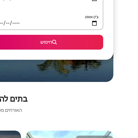
צ'ק-אאוט
חיפוש
בתים להש
האורחים מסכ