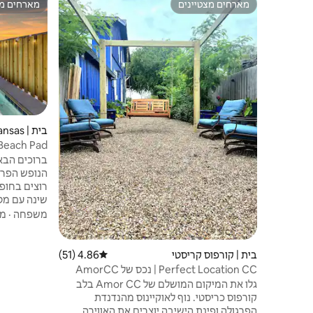
מארחים מצטיינים
מארחים מצ
מארחים מצטיינים
מארחים מצ
בית | Port Aransas
וארקייד!
הנופש הפרט
שינה עם מט
כביסה פרטיי
משפחה
·
מי
עם נוף למפ
~ גישה נוחה
נמצאת במרח
בית | קורפוס קריסטי
4.86 (51)
דירוג ממוצע של 4.86 מתוך 5, 51 ביקורות
עגלת גולף י
Perfect Location CC | נכס של AmorCC
גלו את המיקום המושלם של Amor CC בלב
ומשחקים בחו
קורפוס כריסטי. נוף לאוקיינוס מהנדנדת
הפרגולה ופינת הישיבה יוצרים את האווירה