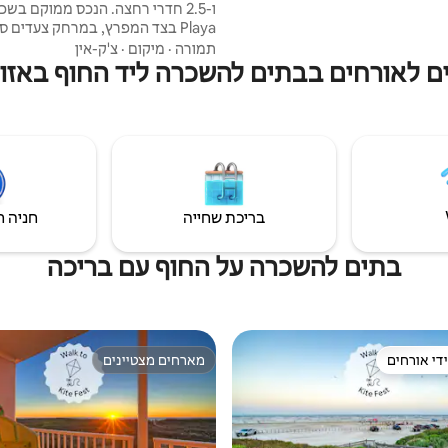
Playa בצד המפרץ, במרחק צעדים ס
מחוף הים דרך הטיילת הפרטית שלנו,
תמורה
·
מיקום
·
צ'ק-אין
גישה לאורחים שלנו. תיהנו מקפה
ים לאורחים בבתים להשכרה ליד החוף באזור
והקוקטיילים שלכם בערב באחד משני 
נופים מדהימים של 360 מעלות 
ממוקם ליד סמן חוף 7, מיקום 
טוב יותר! מה אתם מחכים, הזמינו את 
בריכת שחייה
חניה ח
בתים להשכרה על החוף עם בריכה
די אורחים
מארחים מצטיינים
די אורחים
מארחים מצטיינים