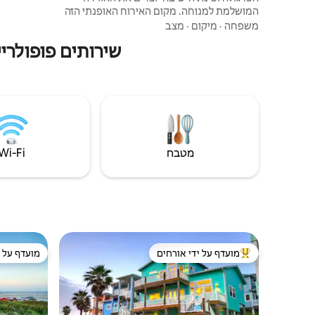
המושלמת למנוחה. מקום האירוח האופנתי הזה
קרוב לחיי לילה תוססים, מוזיאונים ואמנות,
משפחה
·
מיקום
·
מצב
וכמובן, סלנה! אפשר ליצור כאן מפגשים בלתי
שירותים פופולרי
נשכחים... או סופי שבוע של בנות! הבית הזה עם
4 חדרי שינה ו-2 חדרי רחצה מתגאה ב-2
סלונים, 2 מרפסות ושירותים לאורח רבים!
המיקום המושלם של Amor CC הוא הבסיס
הביתי האידיאלי שלכם לנסיעות שלכם היום! CC
- STR306102
מטבח
Wi‑Fi
מועדף על ידי אורחים
מועדף על י
מוביל בקרב נכסים מועדפים על ידי אורחים
מועדף על י