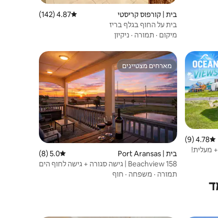
בית | קורפוס קריסטי
4.87 (142)
דירוג ממוצע של 4.87 מתוך 5, 142 ביקורות
בית על החוף בגלף בריז
מיקום
·
תמורה
·
ניקיון
מארחים מצטיינים
מארחים מצטיינים
4.78 (9)
דירוג ממוצע של 4.78 מתוך 5, 9 ביקורות
+ מעלית!
בית | Port Aransas
5.0 (8)
דירוג ממוצע של 5.0 מתוך 5, 8 ביקורות
Beachview 158 | גישה סגורה + גישה לחוף הים
+ מתאים ל-10 אנשים
תמורה
·
משפחה
·
חוף
ד