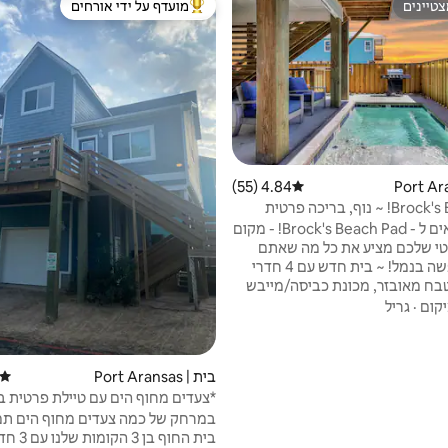
טיינים
מועדף על ידי אורחים
טיינים
מוביל בקרב נכסים מועדפים על ידי א
4.84 (55)
דירוג ממוצע של 4.84 מתוך 5, 55 ביקורות
Brock's Beach Pad! ~ נוף, בריכה פרטית
ברוכים הבאים ל - Brock's Beach Pad! - מקום
י שלכם מציע את כל מה שאתם
רוצים בחופשה בנמל! ~ בית חדש עם 4 חדרי
בח מאובזר, מכונת כביסה/מייבש
ם וכל הנוחות של הבית ~דֶק פרטי
קום
·
גריל
רץ! ~ בריכת שחייה פרטית מדהימה!
 לחוף הים! ההליכה על החוף
ק צעדים ספורים ~ הליכת חוף היא
בית | Port Aransas
דירוג
דידותית לשייט על החוף ומחוצה לו ~
*צעדים מחוף הים עם טיילת פרטית ב - Playa
אפשרויות בידור נהדרות - 3 מכונות ארקייד
במרחק של כמה צעדים מחוף הים תמ
ץ כמו קורנהול וחיבור 4
בית החוף בן 