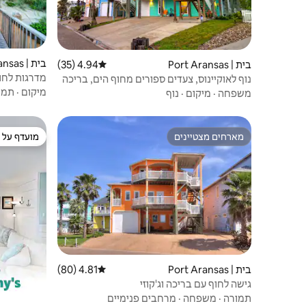
בית | Port Aransas
בית | Port Aransas
4.94 (35)
דירוג ממוצע של 4.94 מתוך 5, 35 ביקורות
מדרגות לחול • 2 בריכות • פיקלבול |
נוף לאוקיינוס, צעדים ספורים מחוף הים, בריכה
מחוממת, דקים
מיקום
·
תמו
משפחה
·
מיקום
·
נוף
מארחים מצטיינים
מועדף על י
מארחים מצטיינים
מועדף על י
בית | Port Aransas
4.81 (80)
דירוג ממוצע של 4.81 מתוך 5, 80 ביקורות
גישה לחוף עם בריכה וג'קוזי
תמורה
·
משפחה
·
מרחבים פנימיים