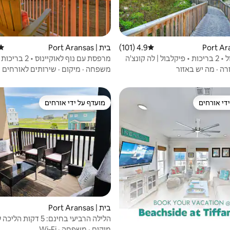
4.9 (101)
דירוג ממוצע של 4.9 מתוך 5, 101 ביקורות
בית | Port Aransas
דירו
 לה קונצ'ה
מרפסת עם נוף לאוקיינו
ספורים מחוף הים
רה
·
מה יש באזור
משפחה
·
מיקום
·
שירותים לאורחים
די אורחים
מועדף על ידי אורחים
די אורחים
מועדף על ידי אורחים
בית | Port Aransas
הלילה הרביעי בחינם: 5 דקו
(מקום ל-10 אנשים)
מיקום
·
משפחה
·
Wi‑Fi