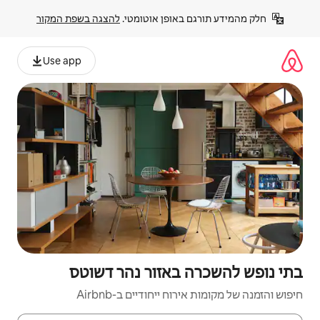
פן אוטומטי. 
להצגה בשפת המקור
Use app
אזור נהר דשוטס
יחודיים ב-Airbnb