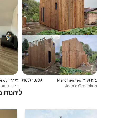
בית זעיר | Marchiennes
4.88 (163)
דירוג ממוצע של 4.88 מתוך 5, 163 ביקורות
דירה | Haveluy
Joli nid Greenkub
דירת נוחות 60 מ"ר
ליהנות 