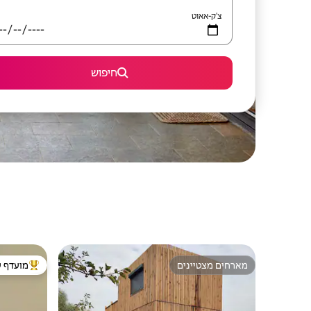
צ'ק-אאוט
חיפוש
מארחים מצטיינים
מועדף ע
מארחים מצטיינים
מוביל בקרב