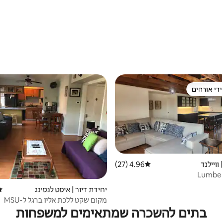
די אורחים
די אורחים
וויילנד
4.96 (27)
דירוג ממוצע של 4.96 מתוך 5, 27 ביקורות
יחידת דיור | איסט לנסינג
די
מקום שקט ללכת אליו ברגל ל-MSU
בתים להשכרה שמתאימים למשפחות