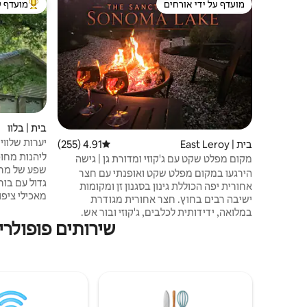
מועדף על ידי אורחים
מועדף ע
מועדף על ידי אורחים
מוביל בקרב
בית | בלוו
יערות שלווים, ליד ttle Creek
בית | East Leroy
4.91 (255)
דירוג ממוצע של 4.91 מתוך 5, 255 ביקורות
ליהנות מחו
מקום מפלט שקט עם ג'קוזי ומדורת גן | גישה
שפע של מרחב
לאגם
הירגעו במקום מפלט שקט ואופנתי עם חצר
גדול עם בור
אחורית יפה הכוללת גינון בסגנון זן ומקומות
מאכילי ציפו
ישיבה רבים בחוץ. חצר אחורית מגודרת
במלואה, ידידותית לכלבים, ג'קוזי ובור אש.
יערות
שירותים פופולרי
מעוצבת לנוחות עם פינת עבודה ייעודית לשהיות
של עבודה מרחוק. תוכלו ליהנות מגישה לאגם
השקט במרחק צעדים ספורים (מזח לשקיעת
irekeeper's
סירות, ללא חוף). מושלם לזוגות או לחופשות
קצרות – קרוב לקזינו FireKeepers אבל מבודד
ac
מספיק כדי ליהנות מהרפיה מוחלטת. הזמינו את
חשמל.
השהייה שלכם עכשיו ותיהנו מהשילוב המושלם