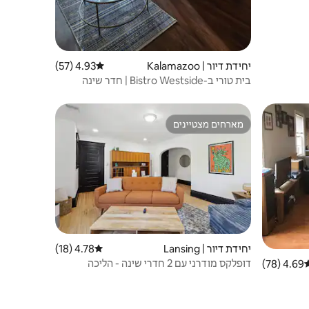
יחידת דיור | Kalamazoo
4.93 (57)
דירוג ממוצע של 4.93 מתוך 5, 57 ביקורות
בית טורי ב-Bistro Westside | חדר שינה
אחד/חדר רחצה אחד ופטיו
מארחים מצטיינים
מארחים מצטיינים
יחידת דיור | Lansing
4.78 (18)
דירוג ממוצע של 4.78 מתוך 5, 18 ביקורות
דופלקס מודרני עם 2 חדרי שינה - הליכה
4.69 (78)
רוג ממוצע של 4.69 מתוך 5, 78 ביקורות
לקפיטול ולבית הספר למשפטים