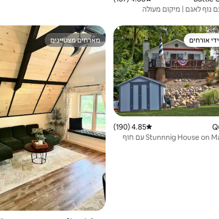
ם נוף לאגם | מיקום מעולה
די אורחים
מארחים מצטיינים
די אורחים
מארחים מצטיינים
4.85 (190)
דירוג ממוצע של 4.85 מתוך 5, 190 ביקורות
Stunnnig House on Marble Lake עם חוף