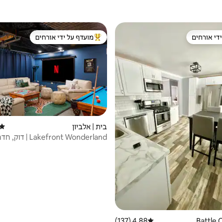
די אורחים
מועדף על ידי אורחים
די אורחים
מוביל בקרב נכסים מועדפים על ידי א
בית | אלביון
דירוג
akefront Wonderland
וג'קוזי
4.88 (137)
דירוג ממוצע של 4.88 מתוך 5, 137 ביקורות