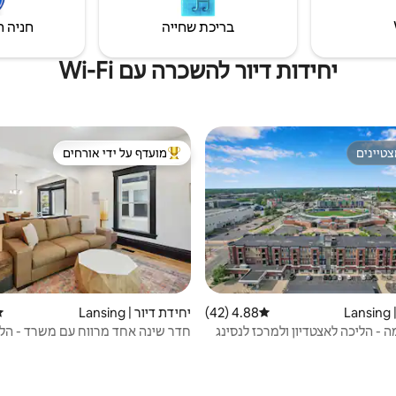
בריכת שחייה
חניה ח
יחידות דיור להשכרה עם Wi-Fi
טיינים
מועדף על ידי אורחים
טיינים
מוביל בקרב נכסים מועדפים על ידי א
L
4.88 (42)
דירוג ממוצע של 4.88 מתוך 5, 42 ביקורות
יחידת דיור | Lansing
די
 - הליכה לאצטדיון ולמרכז לנסינג
חדר שינה אחד מרווח עם משרד - הל
לקפיטול ול-Law