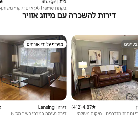
בית | Sturgis
דירוג
בקתת A-frame; אגם; ג'קוזי מש
דירות להשכרה עם מיזוג אוויר
לחיות מחמד; עמלה נמוכה
טיינים
מועדף על ידי אורחים
טיינים
מועדף על ידי אורחים
ן
4.87 (412)
דירוג ממוצע של 4.87 מתוך 5, 412 ביקורות
דירה | Lansing
די
 ונוחות מודרנית - מיקום מעולה!
דירה נעימה במרכז העיר מס '5