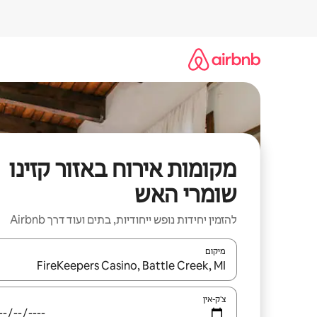
ילוג
תוכן
מקומות אירוח באזור קזינו
שומרי האש
להזמין יחידות נופש ייחודיות, בתים ועוד דרך Airbnb
מיקום
כאשר התוצאות יהיו זמינות, יש לנווט עם מקשי החיצים למ
צ'ק-אין