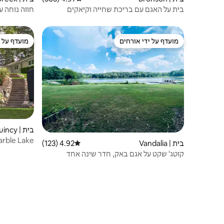
בית על האגם עם בריכת שחייה וקיאקים
חווה נוחה ע
מועדף על ידי אורחים
מועדף על י
מועדף על ידי אורחים
מועדף על י
בית | Quincy
בית | Vandalia
4.92 (123)
דירוג ממוצע של 4.92 מתוך 5, 123 ביקורות
פרטי🏖
קוטג' שקט על אגם באק, חדר שינה אחד