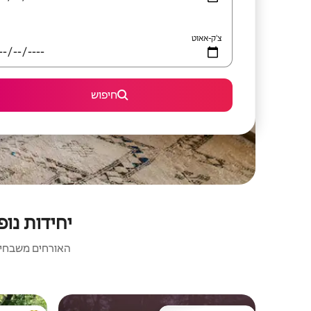
צ'ק-אאוט
חיפוש
יחידות נופ
האורחים משבחים: