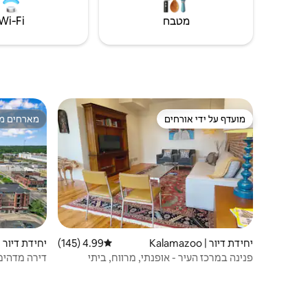
של נוחות ורוגע.
מטבח
Wi‑Fi
מועדף על ידי אורחים
מארחים מצ
מועדף על ידי אורחים
מארחים מצ
יחידת דיור | Kalamazoo
4.99 (145)
דירוג ממוצע של 4.99 מתוך 5, 145 ביקורות
יחידת דיור | ansing
פנינה במרכז העיר - אופנתי, מרווח, ביתי
דירה מדהימה