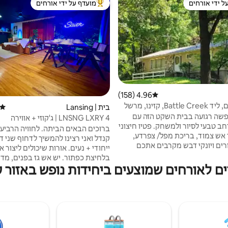
ל ידי אורחים
מועדף על ידי אורחים
 נכסים מועדפים על ידי אורחים
מוביל בקרב נכסים מועדפים על ידי א
4.96 (158)
דירוג ממוצע של 4.96 מתוך 5, 158 ביקורות
Ba, קזינו, מרשל
בית | Lansing
דירוג
פשה רגועה בבית השקט הזה עם
LNSNG LXRY 4 | ג'קוזי + אווירה
 טבעי לסיור ולמשחק. פטיו חיצוני
ברוכים הבאים הביתה. לחוויה הרביעי
 אש צמוד, בריכת מפל/ צפרדע,
קנדל ואני רצינו להמשיך לדחוף שני דב
רים ויונקי דבש מקרבים אתכם
ייחודי + נעים. אורות שיכולים ליצור
לטבע. חצי מייל של שבילים דרך 20 דונם של
בלחיצת כפתור. יש אש גז בפנ
. אלמנטים משומרים של מטבח וחדר
ים לאורחים שמוצעים ביחידות נופש באזור ק
בדיקה שולחן אוכל אפוקסי בהתאמה
רחצה משנות ה-60 יוצרים אווירה נוחה בסגנון
רטרו עבור הביקור שלכם. קרוב ל - Battle
תאורה על הקיר שתגרום ללוק סקייווק
Creek, Marshall, Golf, F
והשפים מתנשקים? ג'קוזי ענק שכנרא
Casino, Charlotte, MI. גנרטור החירום של
עליו שערה כבדה. אבל מה שאנחנו קור
Gener מספק חשמל במהלך הפסקות
השקעה, אתם תקראו לחלק הכי טוב ש
שלכם.