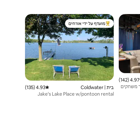
מועדף על ידי אורחים
ורחים
מוביל בקרב נכסים מועדפים על ידי אורחים
4.97 (142)
 ממוצע של 4.97 מתוך 5, 142 ביקורות
L | דוק, חדר משחקים
בית | Coldwater
4.93 (135)
דירוג ממוצע של 4.93 מתוך 5, 135 ביקורות
Jake's Lake Place w/pontoon rental