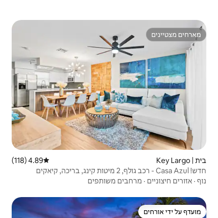
4.89 (118)
דירוג ממוצע של 4.89 מתוך 5, 118 ביקורות
 משותפים