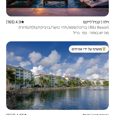
4.9 (165)
דירוג ממוצע של 4.9 מתוך 5, 165 ביקורות
/ספא/חדר כושר/ברביקיו/גולף/מדורת
 ידי אורחים