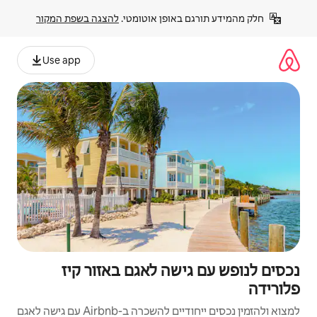
פן אוטומטי. 
להצגה בשפת המקור
Use app
ה לאגם באזור קיז
Airbn עם גישה לאגם