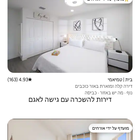
 ידי אורחים
4.93 (163)
דירוג ממוצע של 4.93 מתוך 5, 163 ביקורות
ם
ה עם גישה לאגם