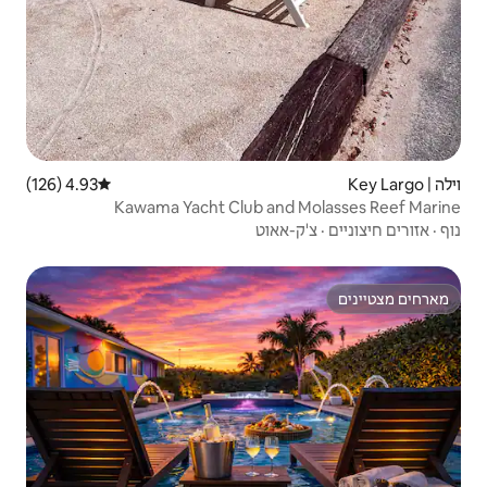
4.93 (126)
דירוג ממוצע של 4.93 מתוך 5, 126 ביקורות
Kawama Yacht Club a
וט