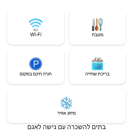
פה על
אוורגליידס שלכם.
Wi‑Fi
חניה חינם במקום
יזוג אוויר
ה עם גישה לאגם