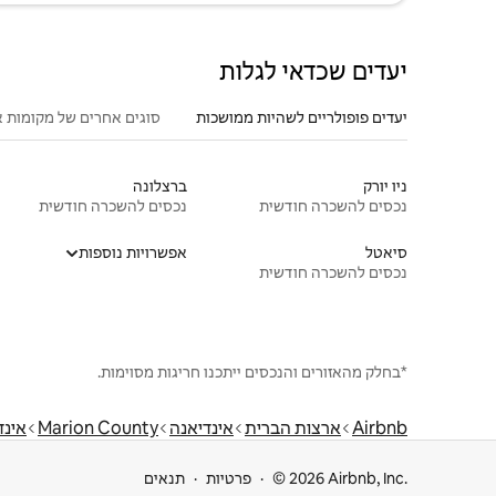
יעדים שכדאי לגלות
יעדים פופולריים לשהיות ממושכות
סוגים אחרים של מקומות א
ניו יורק
ברצלונה
נכסים להשכרה חודשית
נכסים להשכרה חודשית
סיאטל
אפשרויות נוספות
נכסים להשכרה חודשית
*בחלק מהאזורים והנכסים ייתכנו חריגות מסוימות.
Airbnb
ארצות הברית
אינדיאנה
Marion County
אינד
© 2026 Airbnb, Inc.
פרטיות
תנאים