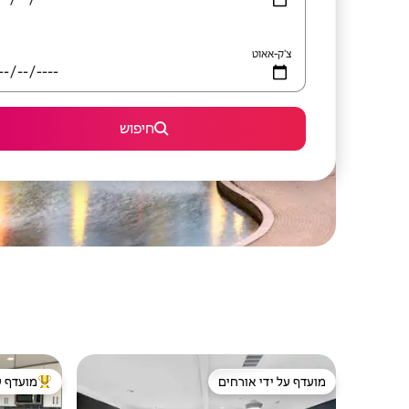
צ'ק-אאוט
חיפוש
מועדף על ידי אורחים
מועדף ע
מועדף על ידי אורחים
מוביל בקרב