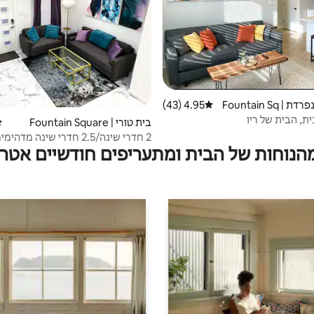
יחידת דיור נפרדת | Fountain Sq
4.95 (43)
דירוג ממוצע של 4.95 מתוך 5, 43 ביקורות
ית, הבית של ריו
בית טורי | Fountain Square
די
מהנוחות של הבית ומתעריפים חודשיים אטרק
כיכר המעיין + W/D + חדשה לגמרי