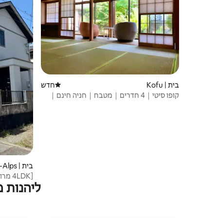
בית | Kofu
חדש
מקום לינה חדש
קופו סיטי｜4 חדרים｜מטבח｜חניה חינם｜
ליד סנטו
בית | Minami-Alps
ליהנות 
מחיר גמיש ו