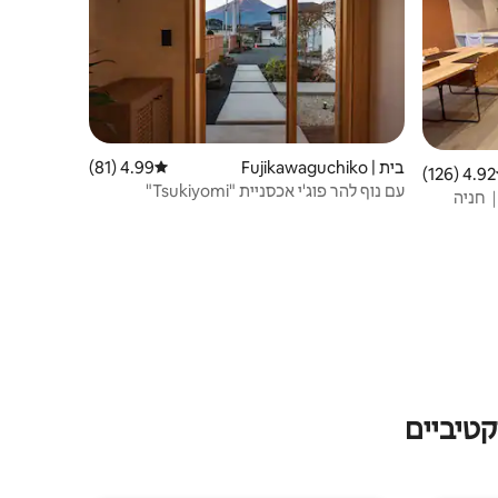
בית | Fujikawaguchiko
4.99 (81)
דירוג ממוצע של 4.99 מתוך 5, 81 ביקורות
4.92 (126)
 ממוצע של 4.92 מתוך 5, 126 ביקורות
עם נוף להר פוג'י אכסניית "Tsukiyomi"
טבח｜חניה
להשכרה פרטית | מרחב אירוח מודרני ויפני, עד
לפארק שפת האגם במרחק הליכה
טיביים