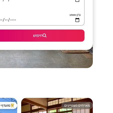
צ'ק-אאוט
חיפוש
מארחים מצטיינים
מועדף ע
מארחים מצטיינים
מוביל בקרב