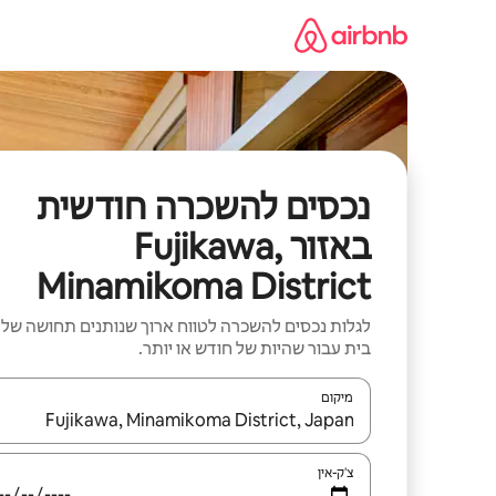
ילוג
תוכן
נכסים להשכרה חודשית
באזור Fujikawa,
Minamikoma District
לגלות נכסים להשכרה לטווח ארוך שנותנים תחושה של
בית עבור שהיות של חודש או יותר.
מיקום
כאשר התוצאות יהיו זמינות, יש לנווט עם מקשי החיצים למ
צ'ק-אין