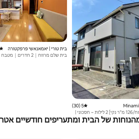
בית טורי | יאמאנאשי פרפקטורה
דירוג
בית שלם מרווח｜2 חדרים｜מ
חינם
5 (30)
דירוג ממוצע של 5 מתוך 5, 30 ביקורות
[4LDK מרווח/126 מ"ר נקי] 2 לילות ~ חסכוני |
מהנוחות של הבית ומתעריפים חודשיים אטרק
ברוכים הבאים לטווח ארוך!