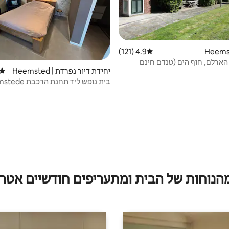
4.9 (121)
דירוג ממוצע של 4.9 מתוך 5, 121 ביקורות
ארלם, חוף הים (טנדם חינם
יחידת דיור נפרדת | Heemsted
דירוג
e
בית נופש ליד תחנת הרכבת Heemstede
מהנוחות של הבית ומתעריפים חודשיים אטרק