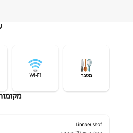
ש
מטבח
Wi‑Fi
מקומות 
Linnaeushof
המלצה של 79 מקומיים