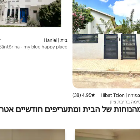
בית | Haniel
ד
Sāntõrina - my blue happy place
 Hibat Tzion
4.95 (38)
דירוג ממוצע של 4.95 מתוך 5, 38 ביקורות
מה בהיבת ציון
מהנוחות של הבית ומתעריפים חודשיים אטרק