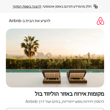
פן אוטומטי. 
להצגה בשפת המקור
להציע את הבית ב-Airbnb
הוליווד בול
ם ועוד דרך Airbnb