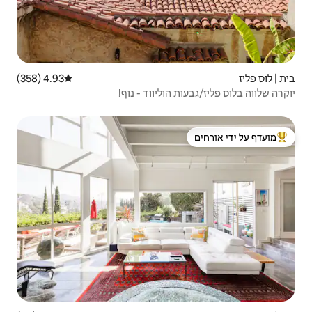
4.93 (358)
דירוג ממוצע של 4.93 מתוך 5, 358 ביקורות
וליווד - נוף!
 ידי אורחים