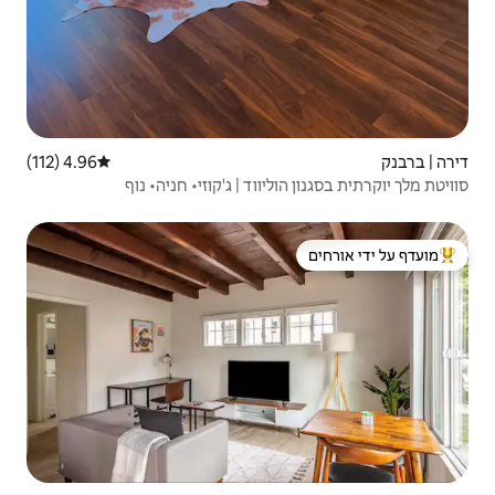
4.96 (112)
דירוג ממוצע של 4.96 מתוך 5, 112 ביקורות
ווד | ג'קוזי• חניה• נוף
 ידי אורחים