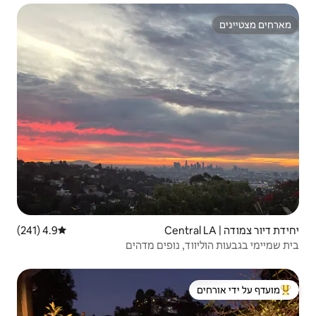
4.9 (241)
דירוג ממוצע של 4.9 מתוך 5, 241 ביקורות
נופים מדהים
 ידי אורחים