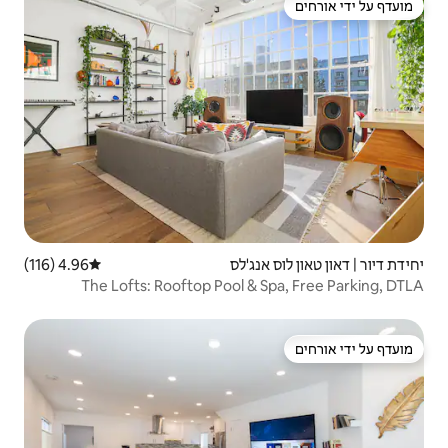
'לס
4.96 (116)
דירוג ממוצע של 4.96 מתוך 5, 116 ביקורות
The Lofts: Rooftop Pool 