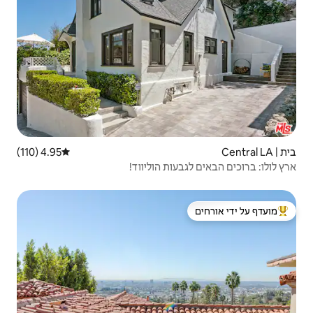
4.95 (110)
דירוג ממוצע של 4.95 מתוך 5, 110 ביקורות
ת הוליווד!
 ידי אורחים