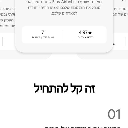
מארח - שותף ב - Airbnb עם 5 שנות ניסיון. אני
מנהל את ההזמנות שלכם ומציע חוויה ייחודית
 מהיר וזהיר כדי למקסם את
למארחים שלכם.
ים של הנכס שלכם.
ברחבי העולם, השקתי נכסים
לכם להרחיב את העסק של
גלובליות ומקומ
7
4.97
דירוג אורחים
שנות ניסיון באירוח
4.90
3
שנות ניסיון באירוח
דירוג אורחים
זה קל להתחיל
01