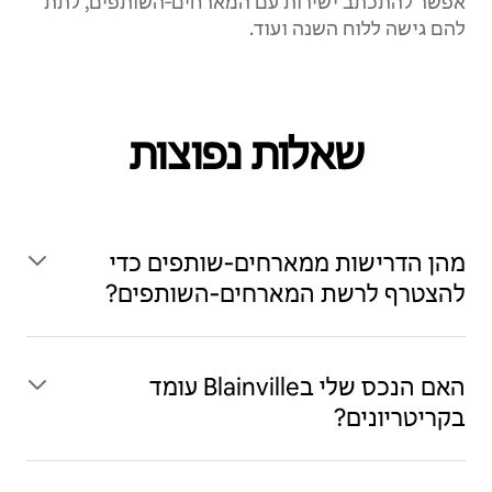
אפשר להתכתב ישירות עם המארחים‑השותפים, לתת
להם גישה ללוח השנה ועוד.
שאלות נפוצות
מהן הדרישות ממארחים‑שותפים כדי
להצטרף לרשת המארחים‑השותפים?
האם הנכס שלי בBlainville עומד
בקריטריונים?