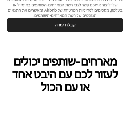
שלו ליצור איתכם קשר לגבי רשת המארחים‑השותפים באימייל או
בטלפון, מסכימים
למדיניות הפרטיות
של Airbnb ומאשרים את
התנאים
הנוספים של רשת המארחים‑השותפים.
קבלת עזרה
מארחים‑שותפים יכולים
לעזור לכם עם היבט אחד
או עם הכול