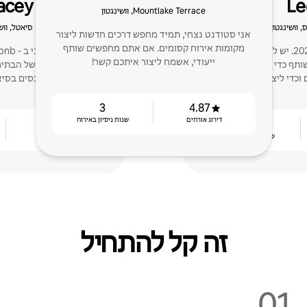
acey
Le
Mountlake Terrace, וושינגטון
 וושינגטון
סיאטל, ווש
אני סטודנט נצחי, תמיד מחפש דרכים חדשות ליצור
מקומות אירוח קסומים. אם אתם מחפשים שותף
התחלתי לארח בשנת 2025. יש לי שני נכסים משלי.
ייעודי, אשמח ליצור איתכם קשר!
ותף כדי לספק תמיכה קלה
כדי ליצור קשרים.
מספר נכסים בסיא
3
4.87
דירוג אורחים
שנות ניסיון באירוח
4.94
1
שנת ניסיון באירוח
דירוג אורחים
זה קל להתחיל
01