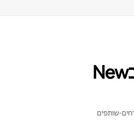
רשת המארחים‑השותפים בNew
חים‑שותפים