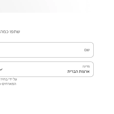
שתפו כמה פ
שם
מדינה
ארצות הברית
המארחים‑הש