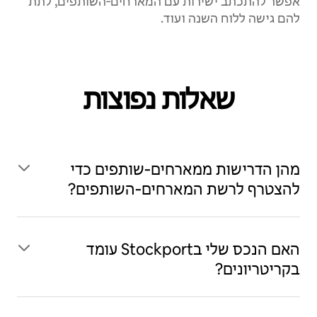
אפשר להתכתב ישירות עם המארחים‑השותפים, לתת
להם גישה ללוח השנה ועוד.
שאלות נפוצות
מהן הדרישות ממארחים‑שותפים כדי
להצטרף לרשת המארחים‑השותפים?
האם הנכס שלי בStockport עומד
בקריטריונים?