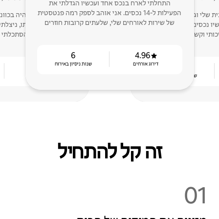
התחלתי לארח בנכס אחד ועכשיו הגדלתי את
הפעילות ל-14 נכסים. אני אוהב לספק רמה פנטסטית
 שלי וגיליתי תשוקה ל -
האירוח מעולם לא היה בכוונ
של שירות לאורחים שלי, שלעתים קרובות חוזרים
ת עכשיו נכסים, ומתמקדת במתן
היכולת להציע אותו, ניצלת
כותי וקשוב.
הסתכלתי ל
6
4.96
דירוג אורחים
שנות ניסיון באירוח
4.96
4
שנות ניסיון באירוח
דירוג אורחים
זה קל להתחיל
01