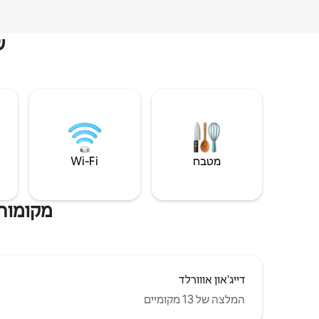
ש
מטבח
Wi‑Fi
מקומות 
דייג'און אווורלד
המלצה של 13 מקומיים