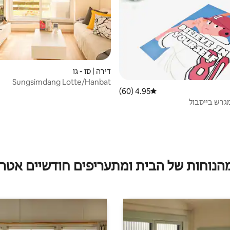
דירה | סו - גו
Sungsimdang Lotte/Hanbat
4.95 (60)
דירוג ממוצע של 4.95 מתוך 5, 60 ביקורות
Arboretum/O'WORLD/תחנת
Yongmun/תחנת ang
גרש בייסבול
של דאג'ון והאזור המרכזי
[Shaun Stae]
מהנוחות של הבית ומתעריפים חודשיים אטרק