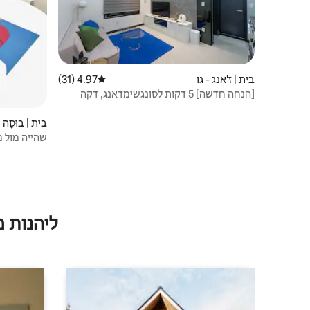
בית | ז'אנג - גו
4.97 (31)
דירוג ממוצע של 4.97 מתוך 5, 31 ביקורות
[הנחה חדשה] 5 דקות לסונגשימדאנג, דקה
למונגשים, 15 דקות למגרש הבייסבול ברגל גן
עדן למסעדות באזור של שתי תחנות [504]
בית | בוּסָה
שהייה מול מ
ליהנות 