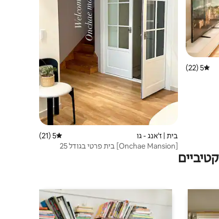
5 (22)
דירוג ממוצע של 5 מתוך 5, 22 ביקורות
Tanb/ליד בניין העירייה
/Hanwha Ballpark
בית | ז'אנג - גו
5 (21)
דירוג ממוצע של 5 מתוך 5, 21 ביקורות
[Onchae Mansion] בית פרטי בגודל 25
טיביים
פיאונג, בסגנון צרפתי, מקום אירוח מרווח, צוות
אחד ליום, דו-קומתי, מרפסת, 2 חדרי אמבטיה