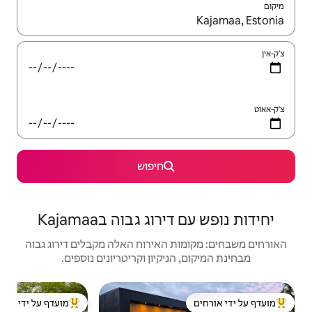
יש לנווט עם מקשי החיצים למעלה ולמטה או לעיין בעזרת תנועות מגע או החלקה.
חיפוש
 גבוה בKajamaa
האירוח האלה מקבלים דירוג גבוה
יקיון וקריטריונים נוספים.
יחידת ד
מועדף על ידי אורחים
מוע
ל ידי אורחים
מוביל בקרב נכסים מועדפים על ידי אורחים
מוע
"שהי