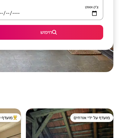
צ'ק-אאוט
חיפוש
מועדף על ידי אורחים
מועדף ע
מועדף על ידי אורחים
מוביל בקרב