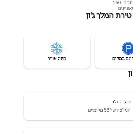
הוא ביתם של משפחת מרפי במשך יותר מ -260
אפיינים
ירת המלך ג'ון
ג' הוא
הקוטג' נמצא ממערב
במרחק נסיעה של 5 דקות.
יה מרתקת
ימריק,
ינם במקום
מיזוג אוויר
ן
שוק החלב
המלצה של 58 מקומיים