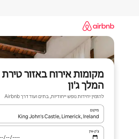
ילוג
תוכן
מקומות אירוח באזור טירת
המלך ג'ון
להזמין יחידות נופש ייחודיות, בתים ועוד דרך Airbnb
מיקום
כאשר התוצאות יהיו זמינות, יש לנווט עם מקשי החיצים למ
צ'ק-אין