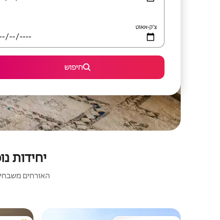
צ'ק-אאוט
חיפוש
יחידות נו
האורחים משבחים: