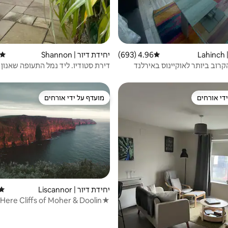
L
4.96 (693)
דירוג ממוצע של 4.96 מתוך 5, 693 ביקורות
יחידת דיור | Shannon
דירוג
רוב ביותר לאוקיינוס באירלנד
דירת סטודיו. ליד נמל התעופה שאנון
די אורחים
מועדף על ידי אורחים
די אורחים
מועדף על ידי אורחים
יחידת דיור | Liscannor
דירו
★Stay Here Cliffs of Moher & Doolin★