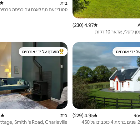
בית
דירוג
סטודיו עם נוף לאגם עם כניסה פרטית
4.97 (230)
דירוג ממוצע של 4.97 מתוך 5, 230 ביקורות
יסלי, אדאר 10 דקות
ל ידי אורחים
מועדף על ידי אורחים
 נכסים מועדפים על ידי אורחים
מוביל בקרב נכסים מועדפים על ידי א
4.95 (229)
דירוג ממוצע של 4.95 מתוך 5, 229 ביקורות
בית
)
דירוג 
קוטג' בן 200 שנים ברמת 4 כוכבים על 450
tage, Smith 's Road, Charleville