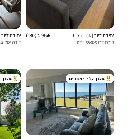
יחידת דיור | Limerick
4.95 (130)
דירוג ממוצע של 4.95 מתוך 5, 130 ביקורות
יחידת דיור | nnis
דירת דרומסאלי וודס
דירה יפה בא
מועדף על ידי אורחים
מועדף ע
מוביל בקרב נכסים מועדפים על ידי אורחים
מוביל בקרב