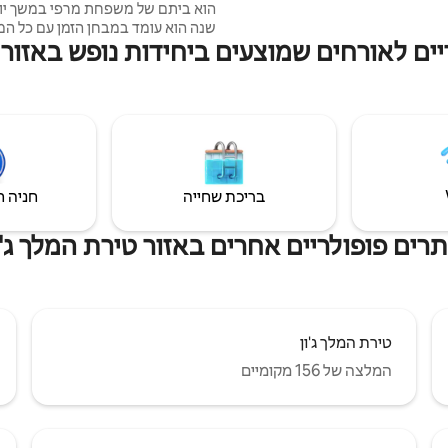
שנה הוא עומד במבחן הזמן עם כל המ
יים לאורחים שמוצעים ביחידות נופש באזור ט
המקוריים שלו ששוחזרו באהבה, הקוט
יותר משהייה, הוא חוויה. 
למיטשלסטאון 
מיצ'לסטאון - עיר מורשת עם היסטור
לסייר בה ממוקם במרכז עם קורק, ל
טיפררי, ווטרפורד, במרחק של שעה
בריכת שחייה
חניה ח
רים פופולריים אחרים באזור טירת המלך ג'ו
טירת המלך ג'ון
המלצה של 156 מקומיים