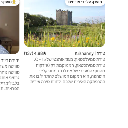
מועדף על ידי אורחים
מועדף ע
מועדף על ידי אורחים
מוביל בקרב
טירה | Kilshanny
4.88 (137)
דירוג ממוצע של 4.88 מתוך 5, 137 ביקורות
טירת סמית'סטאון: מעוז אותנטי של 15 - C.
יחידת דיור 
טירת סמיתסטאון, הממוקמת רק 10 דקות
סוויטה משו
מהחוף המערבי של אירלנד במחוז קלייר
סוויטה נוחה
היפהפה, היא המקום המושלם להתחיל בו את
ההרפתקה האירית שלכם. לחוות טירה אירית
בלב לימריק
אמיתית מהמאה ה -15, אותנטית בסטייל ועם
הפראית. תי
זאת עם כל הנוחות של המאה ה -21. הטירה
פרטית וחימ
ממוקמת על כמעט 5 דונם של שטחים בוגרים
במטבח המאו
המשקיפים על עמק נהר, ומציעה שלווה ופרטיות
מהאטרקציות
- ובכל זאת קלייר נמצאת על סף דלתכם, עם כל
בין אם זה ה
האטרקציות השופעות שלה, הנופים האפיים
וההיסטוריה המדהימה שלה.
Rugby
ברחוב בחוץ