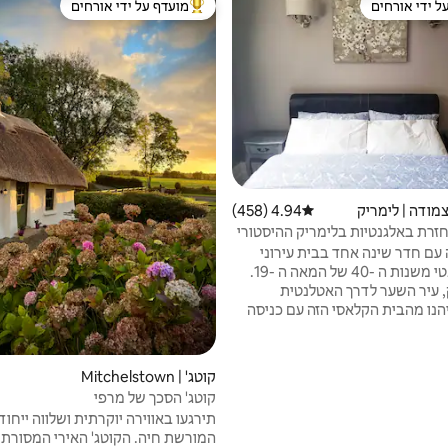
ל ידי אורחים
מועדף על ידי אורחים
 נכסים מועדפים על ידי אורחים
מוביל בקרב נכסים מועדפים על ידי א
צמודה | לימריק
4.94 (458)
דירוג ממוצע של 4.94 מתוך 5, 458 ביקורות
חזרת באלגנטיות בלימריק ההיסטורי
 עם חדר שינה אחד בבית עירוני
גרוזיני אותנטי משנות ה -40 של המאה ה -19.
, עיר השער לדרך האטלנטית
הנו מהבית הקלאסי הזה עם כניסה
ום רצפתי. לבשל ארוחת ערב
בזר ואז לצאת ליהנות
 של האזור ההיסטורי של לימריק.
קוטג' | Mitchelstown
גלריות, התיאטראות, המוזיאונים,
קוטג' הסכך של מרפי
ההיסטוריה (טירת המלך ג'ון), ספורט (Munster
תירגעו באווירה יוקרתית ושלווה ייחוד
) או קניות, יין ואוכל על סף דלתכם. חניה
המורשת חיה. הקוטג' האירי המסורתי 
.