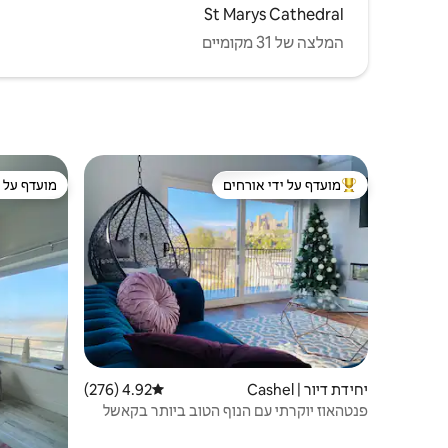
St Marys Cathedral
המלצה של 31 מקומיים
מועדף על ידי אורחים
מועדף על י
מוביל בקרב נכסים מועדפים על ידי אורחים
מועדף על י
יחידת דיור | Cashel
4.92 (276)
דירוג ממוצע של 4.92 מתוך 5, 276 ביקורות
פנטהאוז יוקרתי עם הנוף הטוב ביותר בקאשל