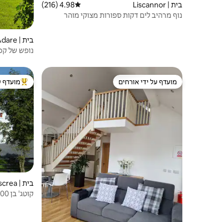
בית | Liscannor
4.98 (216)
דירוג ממוצע של 4.98 מתוך 5, 216 ביקורות
נוף מרהיב לים דקות ספורות מצוקי מוהר
בית | Adare
נופש של קפטן ל
מועדף על ידי אורחים
מועדף ע
מועדף על ידי אורחים
מוביל בקרב
בית | Roscrea
אקרים