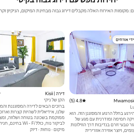
 מקומות האירוח האלה מקבלים דירוג גבוה מבחינת המיקום, הניקיון וקריט
די אורחים
די אורחים
דירה | Kisii
ד
הקן של ניקי
4.8 (5)
דירוג ממוצע של 4.8 מתוך 5, 5 ביקורות
ברוכים הבאים לדירה המסוגננת והמ
L
שלנו, אידיאלית לשהיות קצרות וארוכו
ירגע בחלל הרגוע והמסוגנן הזה. הוא
ממוקמת בשכונה בטוחה ושלווה, ומצ
קה חמימה ומודרנית עם מגע של
לביקור נוח, כולל Wi - Fi ב
ור טבעי זורם בנדיבות דרך הווילונות
ומקלחות חמות. בין אם למטרות עסקים
מיקום
·
נוחוּת
·
דיוק
מים, ויוצר אווירה אוורירית