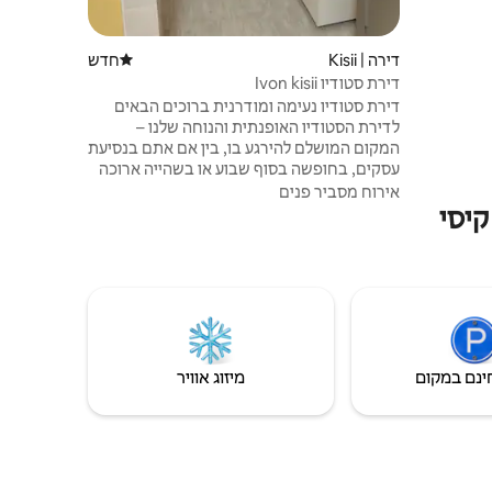
עה. שירותי
ך השהות.
ולת דאגות
דירה | Kisii
חדש
מקום לינה חדש
דירת סטודיו Ivon kisii
דירת סטודיו נעימה ומודרנית ברוכים הבאים
לדירת הסטודיו האופנתית והנוחה שלנו –
המקום המושלם להירגע בו, בין אם אתם בנסיעת
עסקים, בחופשה בסוף שבוע או בשהייה ארוכה
יותר. הסטודיו מעוצב בקפידה עם מיטת קווין
אירוח מסביר פנים
קיסי
סייז נוחה, מטבחון מאובזר, חדר רחצה פרטי
מודרני, טלוויזיה חכמה, Wi-Fi מהיר ופינת אוכל
ועבודה נעימה. הנכס נקי, מואר ומתוחזק היטב
כדי להבטיח שהות רגועה.
ינם במקום
מיזוג אוויר