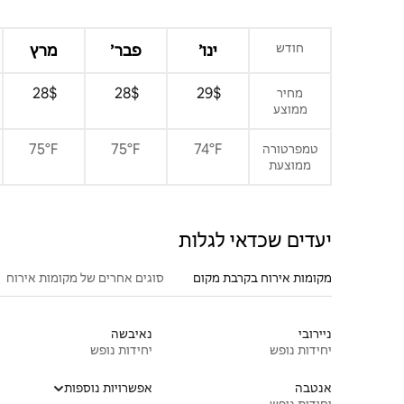
חודש
ינו׳
פבר׳
מרץ
$‏29 ‏
$‏28 ‏
$‏28 ‏
מחיר
ממוצע
75°F
75°F
74°F
טמפרטורה
ממוצעת
יעדים שכדאי לגלות
מקומות אירוח בקרבת מקום
סוגים אחרים של מקומות אירוח
ניירובי
נאיבשה
יחידות נופש
יחידות נופש
אנטבה
אפשרויות נוספות
יחידות נופש