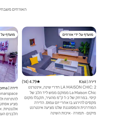
האורחים משבחים:
מועדף על ידי אורחים
מועדף על י
מועדף על ידי אורחים
מועדף על י
דירה | Kisii
4.79 (14)
דירוג ממוצע של 4.79 מתוך 5, 14 ביקורות
LA MAISON CHIC: 2 חדרי שינה, אינטרנט
דירה | Mwamosioma
אלחוטי ונטפליקס, KISII
La Maison Chic ממוקם ממש ליד הלב של
unarspace
קיסי. במרחק של כ-1 ק"מ מהעיר, תקבלו מקום
להתרווח ולה
מקסים להירגע בו אחרי יום עמוס. הדירה
מציע אסתטי
המודרנית והמסוגננת שלנו מציעה אינטרנט
אלגנטיות. א
אלחוטי חינם, נטפליקס, מיטות קווין סייז עם
מיקום
·
תמורה
·
איכות השינה
הלבנים העצו