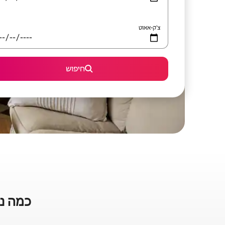
צ'ק-אאוט
חיפוש
כמה נת