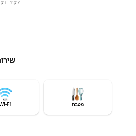
מצעים חמים, מקלחת עם מים חמים, מטבח
ומרגיעה. גוו
מיקום
·
ניקיו
מאובזר היטב וכלי שולחן. יש חניה חינם בשפע
יוצרים רקע 
עם אבטחה מסביב לשעון כדי להפוך את השהייה
עדינה ותאור
שלכם לנוחה ובטוחה. אני תמיד במרחק שיחת
לזוגות, למט
טלפון למקרה שתצטרכו עזרה. מצפה בקוצר רוח
מקום מפלט ש
לארח אותך, קאריבו.
שירות
מטבח
Wi‑Fi