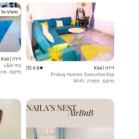
מועדף על י
מועדף על י
דירה | Kisii
בתי L&A
דירה | Kisii
4.6 (5)
דירוג ממוצע של 4.6 מתוך 5, 5 ביקורות
מיקום
·
מרח
Prokay Homes. Executive Exp
מיקום
·
תמורה
·
Wi‑Fi