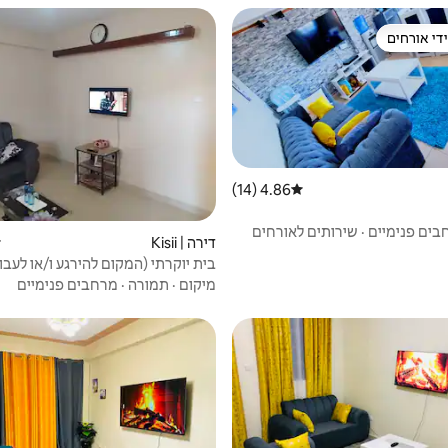
די אורחים
די אורחים
4.86 (14)
דירוג ממוצע של 4.86 מתוך 5, 14 ביקורות
בים פנימיים
·
שירותים לאורחים
דירה | Kisii
ד
בית יוקרתי (המקום להירגע ו/או לעבו
מיקום
·
תמורה
·
מרחבים פנימיים