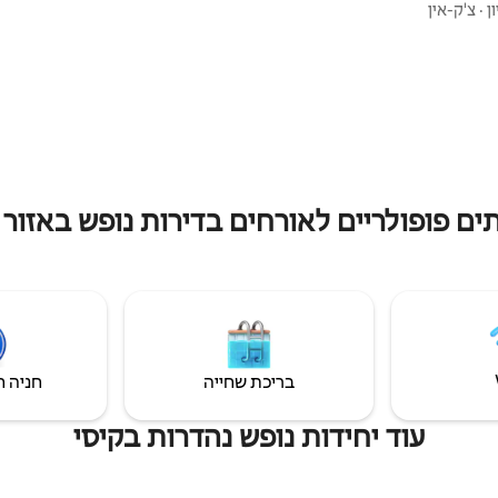
החלל המזמין הזה מבטיח אווירה מרגי
נים ניטרליים על הקירות והריצוף
ן
·
צ'ק-אין
הניקיון שומרים על ניקיון הנכס במהל
מרגיע, מאוזן לחלוטין על ידי אמנות
מזמינים עכשיו כדי ליהנות מחוויה נט
ה בטוב טעם. הנכס הזה אידיאלי
בבית, הרחק מהבית.
יילים יחידים או לחברים שמחפשים
ליו ומסוגנן עם נוחות בליבה.
ים פופולריים לאורחים בדירות נופש באזור 
בריכת שחייה
חניה ח
עוד יחידות נופש נהדרות בקיסי