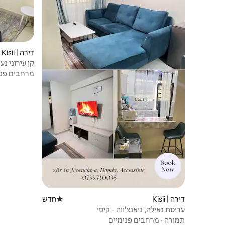
דירה | Kisii
קן עירוני נע
מרחבים פני
דירה | Kisii
חדש
מקום לינה חדש
עריסת נאילה, ניאנצ'ווה - קיסי
תמורה
·
מרחבים פנימיים