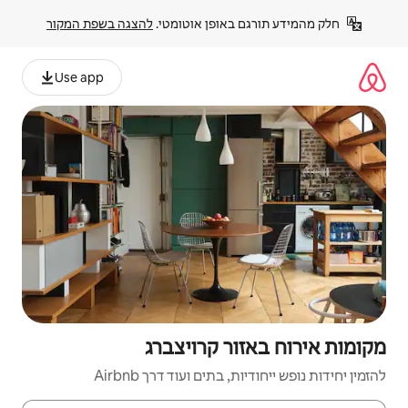
פן אוטומטי. 
להצגה בשפת המקור
Use app
 קרויצברג
ם ועוד דרך Airbnb