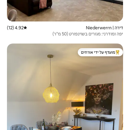
4.92 (12)
דירוג ממוצע של 4.92 מתוך 5, 12 ביקורות
"ר)
 ידי אורחים