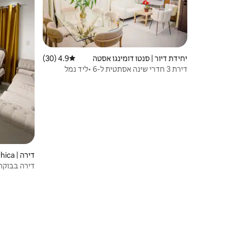
יחידת דיור | סנטו דומינגו אסטה
4.9 (30)
דירוג ממוצע של 4.9 מתוך 5, 30 ביקורות
דירת 3 חדרי שינה אסתטית ל-6 •ליד נמל
התעופה•חניה•WIFI
דירה | Boca Chica
דירה בבוקה צ'