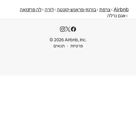
נש-קונטה
ז'ורה
לה פרזנואה
© 2026 Airbnb
ות
תנאים