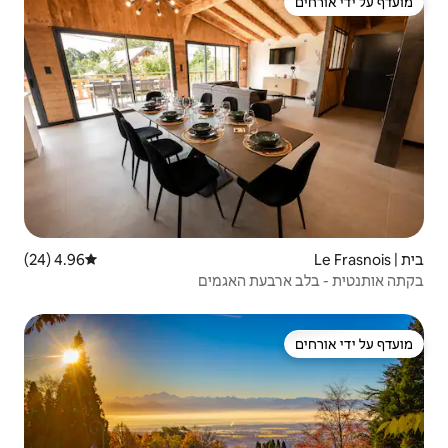
4.96 (24)
דירוג ממוצע של 4.96 מתוך 5, 24 ביקורות
 האגמים