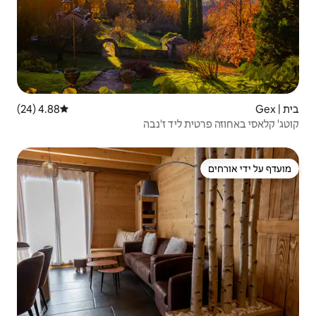
4.88 (24)
דירוג ממוצע של 4.88 מתוך 5, 24 ביקורות
ד ז'נבה