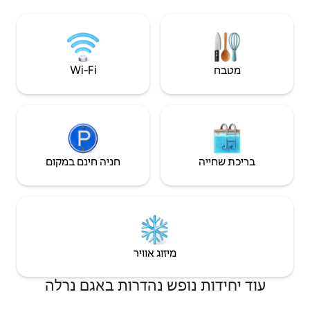
ביצוע ההזמנה ולשלם עם ההגעה פיקדון ביטחון
בסך 400 אירו יידרש עם ההגעה
Wi‑Fi
חניה חינם במקום
יזוג אוויר
ש נהדרות באגם נרלה