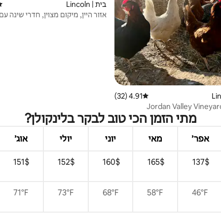
בית | Lincoln
די
אזור היין, מיקום מצוין, חדרי שינה ע
אמבטיה צמוד.
4.91 (32)
דירוג ממוצע של 4.91 מתוך 5, 32 ביקורות
יה ב-Jordan Valley Vineyards
מתי הזמן הכי טוב לבקר בלינקולן?
אפר׳
מאי
יוני
יולי
אוג׳
$‏137 ‏
$‏165 ‏
$‏160 ‏
$‏152 ‏
$‏151 ‏
71°F
73°F
68°F
58°F
46°F