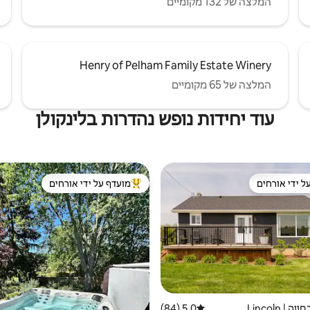
המלצה של 132 מקומיים
Henry of Pelham Family Estate Winery
המלצה של 65 מקומיים
עוד יחידות נופש נהדרות בלינקולן
ל ידי אורחים
מועדף על ידי אורחים
 נכסים מועדפים על ידי אורחים
מוביל בקרב נכסים מועדפים על ידי א
| Lincoln
5.0 (84)
דירוג ממוצע של 5.0 מתוך 5, 84 ביקורות