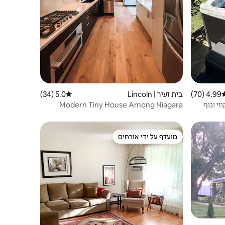
4.99 (70)
רוג ממוצע של 4.99 מתוך 5, 70 ביקורות
בית זעיר | Lincoln
5.0 (34)
דירוג ממוצע של 5.0 מתוך 5, 34 ביקורות
י ונוף
Modern Tiny House Among Niagara
Orchard
מועדף על ידי אורחים
מועדף על ידי אורחים