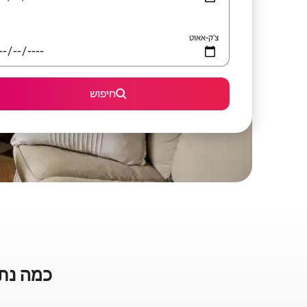
צ'ק-אאוט
חיפוש
כמה נתו