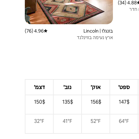
4.88 (34)
רוג ממוצע של 4.88 מתוך 5, 34 ביקורות
ם חדר
בונגלו | Lincoln
4.96 (76)
דירוג ממוצע של 4.96 מתוך 5, 76 ביקורות
ארץ נעימה בווינלנד
ספט׳
אוק׳
נוב׳
דצמ׳
$‏147 ‏
$‏156 ‏
$‏135 ‏
$‏150 ‏
32°F
41°F
52°F
64°F