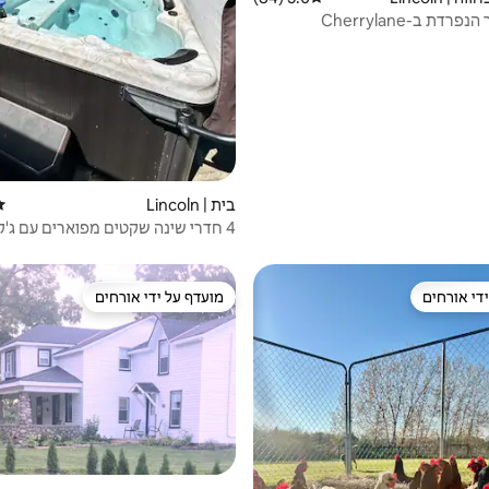
רדת ב-Cherrylane
בית | Lincoln
די
4 חדרי שינה שקטים מפוארים עם ג'קוז
לכרם
די אורחים
מועדף על ידי אורחים
די אורחים
מועדף על ידי אורחים