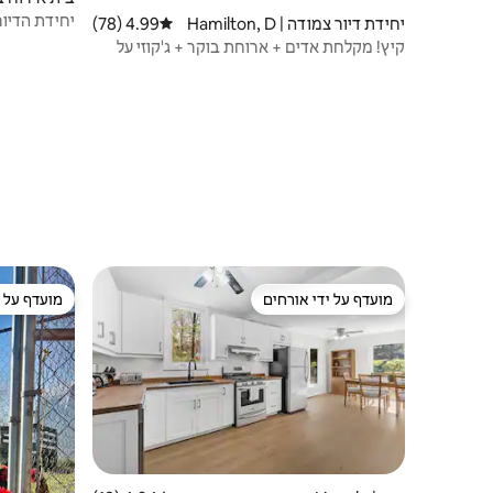
יחידת הדיור הנפ
יחידת דיור צמודה | Hamilton, D
4.99 (78)
דירוג ממוצע של 4.99 מתוך 5, 78 ביקורות
undas
קיץ! מקלחת אדים + ארוחת בוקר + ג'קוזי על
הגג
מועדף על ידי אורחים
מועדף על י
מועדף על ידי אורחים
מועדף על י