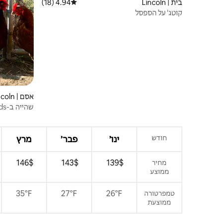
בית | Lincoln
4.94 (18)
דירוג ממוצע של 4.94 מתוך 5, 18 ביקורות
קוטג' על הספסל
אסם | Lincoln
שהי
Barnhouse
חודש
ינו׳
פבר׳
מרץ
$‏139 ‏
$‏143 ‏
$‏146 ‏
מחיר
ממוצע
35°F
27°F
26°F
טמפרטורה
ממוצעת