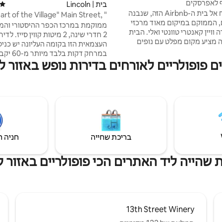
ף לאפרסקים
בית | Lincoln
דירוג
תוכלו לברוח אל בית ה-Airbnb הזה, שנבנה
eart of the Village" Main Street,
 שנים, הממוקם במיקום מאוד מרכזי
Jordan
ממוקמת במרכז הכפר ההיסטורי והמיו
 וויין קאנטרי טוונטי ואלי. הבית
2 חדרי שינה, 2 מיטות קווין סייז. לדי
האופנתי הזה מציע מקום מפלט עם נופים
העצמאית הזו בקומה העליונה יש כני
 בוסתן אפרסקים. להירגע בעיצוב
במרחק דקות בלבד מיות
רני, ליהנות מהמטבח המאובזר
ם פופולריים לאורחים בדירות נופש באזור לי
מקומיים, שביל ברוס נמצא מעבר לרח
הנעים הזה עם שלושה חדרי שינה
הנלהב ואוהב הטבע. הליכה לח
דרי אמבטיה. סיירו בכרמים, טעמו יינות
ענגו על יופיו של האזור שמסביב, או
דקות למפלי הניאגרה, לאטרקציות רבו
אולי שחקו גולף. החופשה המושלמת מחכה
קזינו ולשלושה מעברי גבול עם ארה”ב.
לחיות מחמד. 2 מקסימום (אישור אם יותר)
בריכת שחייה
חניה ח
 שהייה ליד האתרים הכי פופולריים באזור לי
13th Street Winery