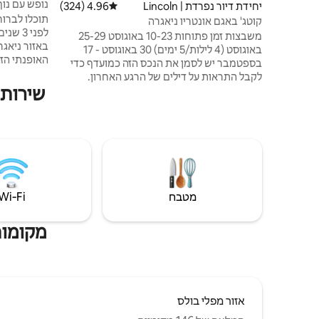
נופש עם נו
יחידת דיור נפרדת | Lincoln
4.96 (324)
דירוג ממוצע של 4.96 מתוך 5, 324 ביקורות
קוטג' באגם אונטריו ניאגרה
לפני 3
משבצות זמן פתוחות 10-23 באוגוסט 25-29
באזור ניאגרה
באוגוסט (4 לילות/5 ימים) 30 באוגוסט - 17
בספטמבר יש לסמן את הנכס הזה כמועדף כדי
מדהימים של
לקבל התראות על דילים של הרגע האחרון.
הפנים המוד
שירותי
להירגע בבית ההארחה הנעים שלנו. קוטג'
ולנוח בבית 
יפהפה עם 2 חדרי שינה. תיהנו מהנופים
ו-3.5 ח
הישירים של החוף מהסלון, מחדר השינה
מקומיים, הת
ועוטפים את הדק המרוכב. מדורת גן ומנגל.
ממוקמת בכרמים, עצי אפרסק, נקטרינה
לכם!
ושזיפים. קרוב ליקבים וחנויות. טעינת טסלה
בחינם. הנופים מהקוטג' כוללים מטעים ואת
האגם.
מטבח
Wi‑Fi
מקומות
אזור מפלי בולס