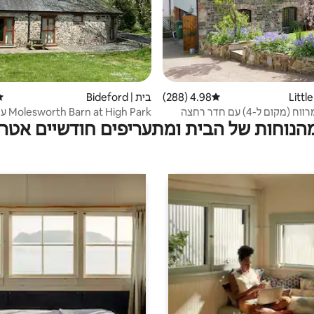
4.98 (288)
דירוג ממוצע של 4.98 מתוך 5, 288 ביקורות
בית | Bideford
די
חדר צמוד מרווח (מקום ל-4) עם חדר רחצה
igh Park
מהנוחות של הבית ומתעריפים חודשיים אטרק
מקורה