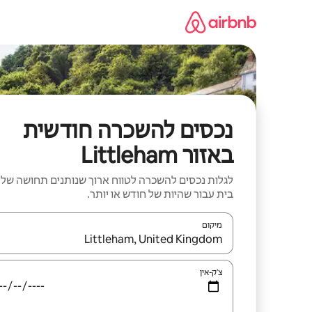
ילוג
תוכן
נכסים להשכרה חודשית
באזור Littleham
לגלות נכסים להשכרה לטווח ארוך שנותנים תחושה של
בית עבור שהיות של חודש או יותר.
מיקום
כאשר התוצאות יהיו זמינות, יש לנווט עם מקשי החיצים למ
צ'ק-אין