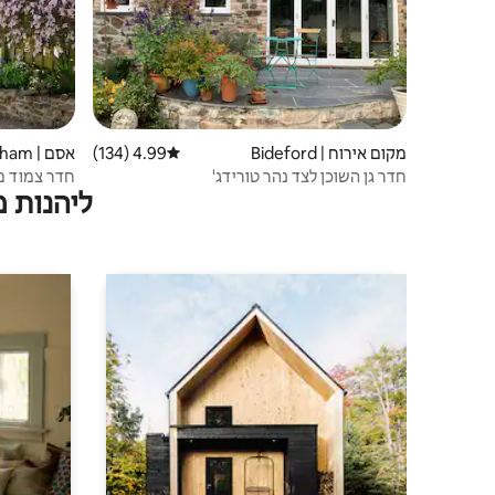
מקום אירוח | Bideford
4.99 (134)
דירוג ממוצע של 4.99 מתוך 5, 134 ביקורות
אסם | Littleham
חדר גן השוכן לצד נהר טורידג'
ליהנות 
צמוד.