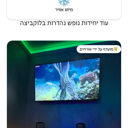
יזוג אוויר
פש נהדרות בלוקביצה
 ידי אורחים