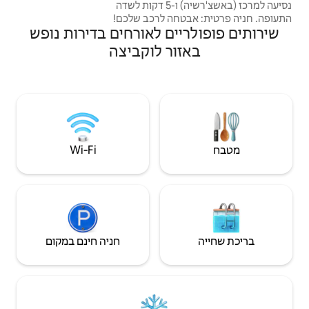
נסיעה למרכז (באשצ'רשיה) ו-5 דקות לשדה
 לרכב שלכם! ​
ם לאורחים בדירות נופש
רים מוארים
ה: ​חדר שינה:
ר לוקביצה
מיטת זוגית נוחה. ​סלון: טלוויזיה חכמה, Wi-Fi. ​
מיזוג אוויר
וחימום מעולה. ​בקרבת מקום (2-3 דקות
דות ובתי קפה.
Wi‑Fi
חניה חינם במקום