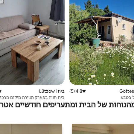
4.8 (5)
דירוג ממוצע של 4.8 מתוך 5, 5 ביקורות
בית | Lützow
די
ג' בטבע
בית חווה בפארק הטירה מיקום מרכזי
מהנוחות של הבית ומתעריפים חודשיים אטרק