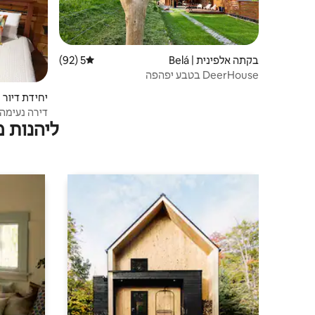
בקתה אלפינית | Belá
5 (92)
דירוג ממוצע של 5 מתוך 5, 92 ביקורות
DeerHouse בטבע יפהפה
יחידת דיור | urany
דירה נעימ
ליהנות 