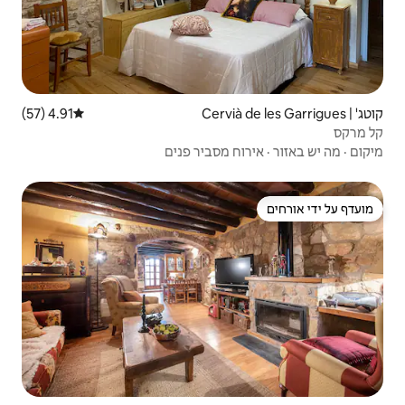
4.91 (57)
דירוג ממוצע של 4.91 מתוך 5, 57 ביקורות
סביר פנים