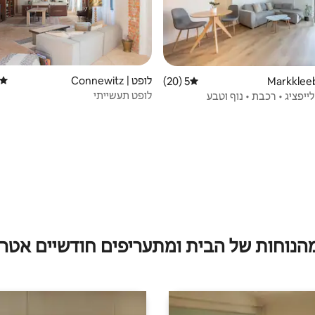
לופט | Connewitz
דירוג
5 (20)
דירוג ממוצע של 5 מתוך 5, 20 ביקורות
לופט תעשייתי
ייפציג • רכבת • נוף וטבע
מהנוחות של הבית ומתעריפים חודשיים אטרק