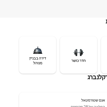
דירה בבניין
חדר כושר
מנוהל
קלנברג
אגם שטורמטאל
המלצה של 28 מקומיים