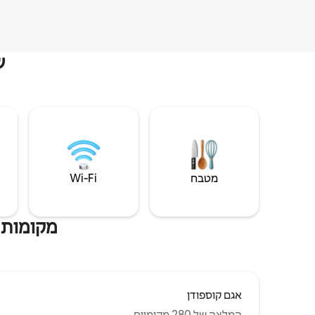
ש
מטבח
Wi‑Fi
מקומות 
אגם קוספודן
המלצה של 280 מקומיים