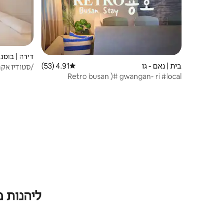
דירה | בוסנג'
בית | נאם - גו
4.91 (53)
דירוג ממוצע של 4.91 מתוך 5, 53 ביקורות
/סטודיו אק
Retro busan )# gwangan- ri #local
נטפליקס/ GEMSTAY #11
market #long stay
ליהנות 