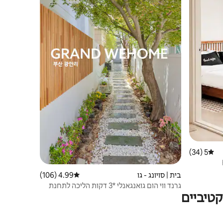
5 (34)
דירוג ממוצע של 5 מתוך 5, 34 ביקורות
 מסלולי Gwangalli/5 דקות
בית | סויונג - גו
4.99 (106)
דירוג ממוצע של 4.99 מתוך 5, 106 ביקורות
ברכבת התחתית/בית פרטי/2 מיטות קווין סייז/2
גרנד ווי הום גואנגאנלי *3 דקות הליכה לתחנת
טיביים
רכבת תחתית* גן ביער ליד הים* *מצעים של
מלון* נטפליקס*ליד אתר תיירותי של פריחת
דובדבן