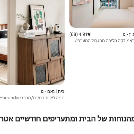
ין - גו
4.91 (68)
דירוג ממוצע של 4.91 מתוך 5, 68 ביקורות
ראי/ דקה הליכה מהגבול המערבי/
בית | נאם - גו
חניה לילית בחינם/מרכז Haeundae
Westside/2
מיטות ספה
מהנוחות של הבית ומתעריפים חודשיים אטרק