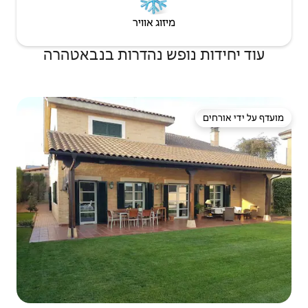
יזוג אוויר
פש נהדרות בנבאטהרה