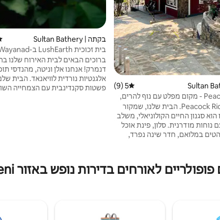
בקתה | Sultan Bathery
די
בית זכוכית LushEarth ב-Wayanad
ברוכים הבאים לבית האירוח שלנו ב
דנמרק! אנחנו אלן וניטה, מהנדסי תו
אלגנטיות נורדית לוויאנאד. הבית של
5 (9)
דירוג ממוצע של 5 מתוך 5, 9 ביקורות
פשטות סקנדינבית עם הצמחייה השו
Peacock Ridge - מקום מפלט עם נוף להרים,
מטע הגומי, הקפה ועצי הפרי שלנו, 
Peacock Ridge Farms. הבית שלנו, שמקור
פני 5 דונם. ליהנות מהבריכה הפרטי
וא סגנון החיים הקולוניאלי, משלב
מוקפת ביופי טרופי, או להירגע בגזיבו 
 נוחות מודרנית. סלון, פינת אוכל
המקום המושלם לקפה בוקר או לשיחו
טים במלואם, חדר שינה נפרד,
נוף למטעים. הערה: זו חוויה ללא מאר
ייעודית, טלוויזיה, מערכת סאונד
שירותי ניהול נכסים או נהגים
קרר, מטהר מים ואח עץ נעימה –
מושלמים לערבי הרים קרירים. בין אם אתם
ופולריים לאורחים בדירות נופש באזור Nenmeni
ם לחופשה רומנטית, מקום אירוח
ה בטבע או חופשה משפחתית
מרגיעה, Peacock Ridge Farms מציע חוויה
ת בויאנאד.