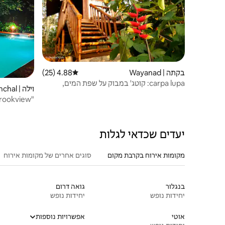
בקתה | Wayanad
4.88 (25)
דירוג ממוצע של 4.88 מתוך 5, 25 ביקורות
carpa lupa: קוטג' במבוק על שפת המים,
וילה | Vaduvanchal
וויאנאד
2BR
יעדים שכדאי לגלות
מקומות אירוח בקרבת מקום
סוגים אחרים של מקומות אירוח
בנגלור
גואה דרום
יחידות נופש
יחידות נופש
אוטי
אפשרויות נוספות