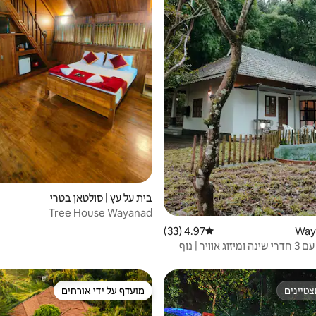
בית על עץ | סולטאן בטרי
Tree House Wayanad
4.97 (33)
דירוג ממוצע של 4.97 מתוך 5, 33 ביקורות
וילה פרטית עם 3 חדרי שינה ומיזוג אוויר | נוף
טיינים
מועדף על ידי אורחים
טיינים
מועדף על ידי אורחים