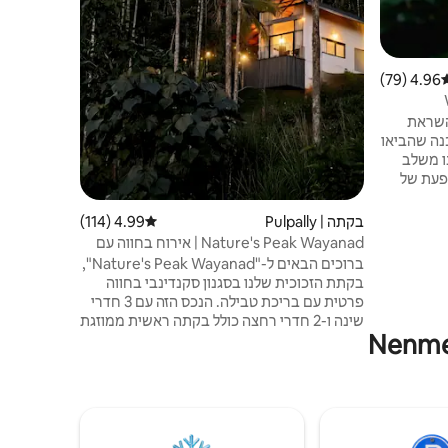
תוצרת בית.
4.96 (79)
רוג ממוצע של 4.96 מתוך 5, 79 ביקורות
השראת
כנה שהביאו
נו משלב
פעת של
המשתרע על
ת שלנו
בקתה | Pulpally
4.99 (114)
דירוג ממוצע של 4.99 מתוך 5, 114 ביקורות
שלנו -
Nature's Peak Wayanad | אירוח בחווה עם
ת ערב עם
בריכה פרטית
ברוכים הבאים ל-"Nature's Peak Wayanad",
חים, ללא
בקתת הזכוכית שלנו בסגנון סקנדינבי בחווה
פרטית עם בריכת טבילה. הנכס הזה עם 3 חדרי
שינה ו-2 חדרי רחצה כולל בקתה ראשית ממוזגת
(2 חדרי שינה, סלון וחדר רחצה משותף), ובנוסף
בקתה חיצונית ממוזגת במרחק 6 מטר עם מיטת
קינג סייז וחדר רחצה פרטי. תוכלו ליהנות מטיול
פרטי עם נוף יפהפה וארוחות ביתיות על ידי
משפחת המטפלים שלנו (עלות נוספת). הנכס
כולו זמין רק עבורכם.