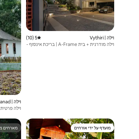
וילה | Vythiri
5 (10)
דירוג ממוצע של 5 מתוך 5, 10 ביקורות
וילה מודרנית + בית A-Frame | בריכת אינסוף -
Casa Maya
וילה | Wayanad
לטבע | 8 אורחים
מועדף על ידי אורחים
מארחים מצ
מועדף על ידי אורחים
מארחים מצ