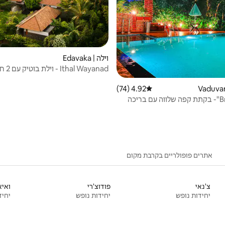
וילה | Edavaka
Ithal Wayanad - וילת בוטיק עם 2 חדרי שינה
4.92 (74)
דירוג ממוצע של 4.92 מתוך 5, 74 ביקורות
"Brookview"- בקתת קפה שלווה עם בריכה
אתרים פופולריים בקרבת מקום
צ'נאי
פודוצ'רי
ואיא
יחידות נופש
יחידות נופש
יחיד