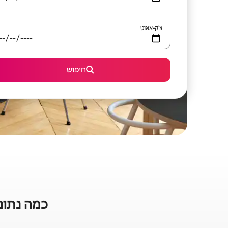
צ'ק-אאוט
חיפוש
כמה נתונים