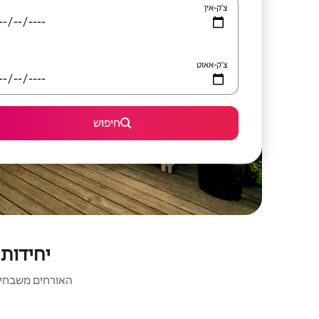
צ'ק-אין
צ'ק-אאוט
חיפוש
יחידות נופש 
האורחים משבחים: