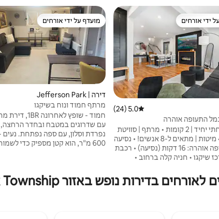
ל ידי אורחים
מועדף על ידי אורחים
 נכסים מועדפים על ידי אורחים
מועדף על ידי אורחים
דירה | Jefferson Park
מרתף חמוד ונוח בשיקגו
5.0 (24)
דירוג ממוצע של 5.0 מתוך 5, 24 ביקורות
נמל התעופה אוהרה
עם שדרוגים במטבח ובחדר הרחצה, פ
• בית משפחתי יחיד | 2 קומות • מרתף | סוויטת
נפרדת וסלון, עם ספ
מאסטר! • 4 מיטות | מתאים ל-8 אנשים! • נסיעה
600 מ"ר, הוא קטן מספיק כדי לשמור
לשדה התעופה אוהרה: 16 דקות (נסיעה) • רכבת
נמוכה, אבל גדול מספיק כדי שהחברי
 למרכז שיקגו • חניה קלה ברחוב •
והמשפחה י
פחות | שקט בלילה • מערכת וידאו
בניין • ציוד לניטור רעשים. •
ים בדירות נופש באזור Norwood Park Township
לשדה התעופה או'הייר. מיקום מושלם
 | כלי בישול | כלי אוכל • מכונת
גישה לכביש מהיר לפרברים או למרכז 
בש כביסה | מדיח כלים ביחידה
מושלם - משפחות, עצירות ביניים מאו
ר הבידור של רוזמונט!! • שיתוף
וחופשות פרטיות לשיקגו.
נסיעות (Uber/Lyft) • שכונה בטוחה של מעמד