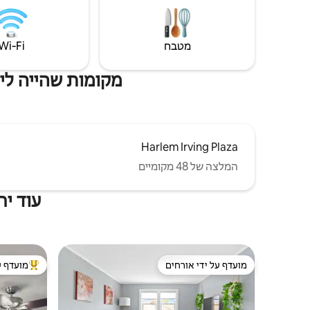
הפועלים
בשירות אופציונלי של כביסה וקיפול (25 דולר
לכביסה).
מטבח
Wi‑Fi
מקומות שהייה ליד האתרים
Harlem Irving Plaza
המלצה של 48 מקומיים
עוד יחידות
מועדף על ידי אורחים
מועדף ע
מועדף על ידי אורחים
מוביל בקרב