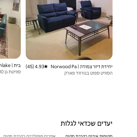
בית | Northlake
יחידת דיור צמודה | Norwood Pa
4.93 (45)
דירוג ממוצע של 4.93 מתוך 5, 45 ביקורות
סוויטת גן 10 דקות לאוהר עם חצר וגריל
rk
הסוויט ספוט בנורווד פארק
יעדים שכדאי לגלות
מקומות אירוח בקרבת מקום
אתרים פופולריים בקרבת מקום