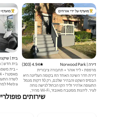
מועדף על ידי אורחים
מועדף ע
מוביל בקרב נכסים מועדפים על ידי אורחים
מוביל בקרב
בית | שיקגו
בית חדש | 
דירה | Norwood Park
4.94 (303)
דירוג ממוצע של 4.94 מתוך 5, 303 ביקורות
מרפסת • ליד אוהר + תחבורה ציבורית
דירת חדר השינה האחד הזו בקומה העליונה היא
הבסיס השקט והבהיר שלכם, רק 10 דקות מנמל
Metra
התעופה או'היר וליד הקו הכחול לגישה נוחה
ידידותי למש
לעיר. ליהנות ממטבח מאובזר, Wi-Fi מהיר,
לניטור חוץ ב
שירותים פופולריים לאורח
מיטת קינג סייז וטלוויזיה חכמה לערבים רגועים. •
המטבח מצויד
מקומות ישיבה פרטיים במרפסת • פינת עבודה
כביסה | מיי
ייעודית ו-Wi-Fi מהיר • מיטת קינג סייז + וילונות
(חינם) • אזו
האפלה • צ'ק-אין עצמי + כניסה פרטית אמנם אין
מכונת כביסה ביחידה, אבל אפשר להשתמש